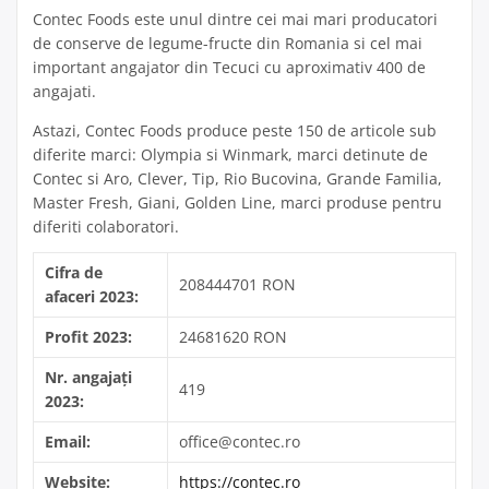
Contec Foods este unul dintre cei mai mari producatori
de conserve de legume-fructe din Romania si cel mai
important angajator din Tecuci cu aproximativ 400 de
angajati.
Astazi, Contec Foods produce peste 150 de articole sub
diferite marci: Olympia si Winmark, marci detinute de
Contec si Aro, Clever, Tip, Rio Bucovina, Grande Familia,
Master Fresh, Giani, Golden Line, marci produse pentru
diferiti colaboratori.
Cifra de
208444701 RON
afaceri 2023:
Profit 2023:
24681620 RON
Nr. angajați
419
2023:
Email:
office@contec.ro
Website:
https://contec.ro