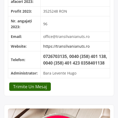
afaceri 2023:
Profit 2023:
3525248 RON
Nr. angajați
96
2023:
Email:
office@transilvanianuts.ro
Website:
https://transilvanianuts.ro
0726703135, 0040 (358) 401 138,
Telefon:
0040 (358) 401 423 0358401138
Administrator:
Bara Levente Hugo
Trimite Un Mesaj