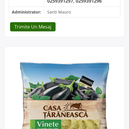
0259391297, 0259391296
Administrator:
Santi Mauro
Trimite Un Mesaj