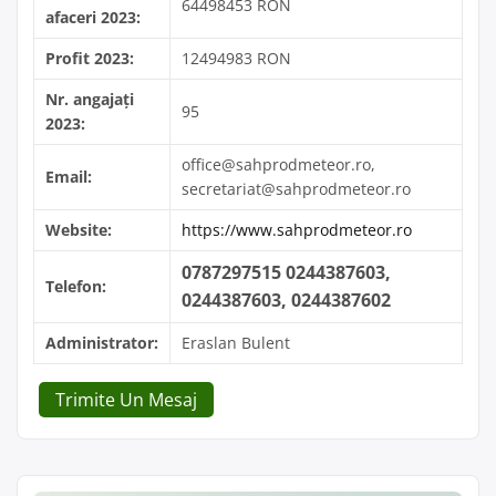
64498453 RON
afaceri 2023:
Profit 2023:
12494983 RON
Nr. angajați
95
2023:
office@sahprodmeteor.ro,
Email:
secretariat@sahprodmeteor.ro
Website:
https://www.sahprodmeteor.ro
0787297515 0244387603,
Telefon:
0244387603, 0244387602
Administrator:
Eraslan Bulent
Trimite Un Mesaj