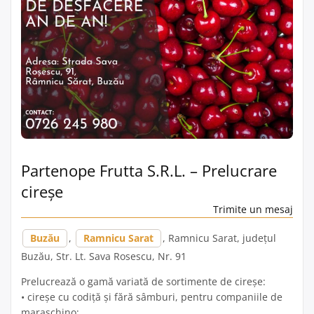
Partenope Frutta S.R.L. – Prelucrare
cireşe
Trimite un mesaj
Buzău
,
Ramnicu Sarat
, Ramnicu Sarat, județul
Buzău, Str. Lt. Sava Rosescu, Nr. 91
Prelucrează o gamă variată de sortimente de cireşe:
• cireşe cu codiţă şi fără sâmburi, pentru companiile de
maraschino;