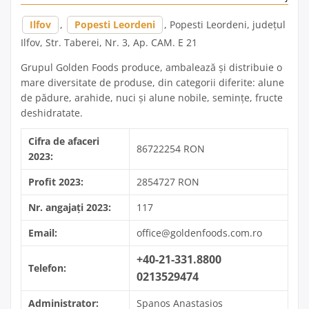
Ilfov
,
Popesti Leordeni
, Popesti Leordeni, județul
Ilfov, Str. Taberei, Nr. 3, Ap. CAM. E 21
Grupul Golden Foods produce, ambalează și distribuie o
mare diversitate de produse, din categorii diferite: alune
de pădure, arahide, nuci și alune nobile, semințe, fructe
deshidratate.
Cifra de afaceri
86722254 RON
2023:
Profit 2023:
2854727 RON
Nr. angajați 2023:
117
Email:
office@goldenfoods.com.ro
+40-21-331.8800
Telefon:
0213529474
Administrator:
Spanos Anastasios