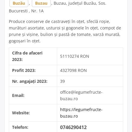
Buzău
,
Buzau
, Buzau, județul Buzău, Sos.
Bucuresti , Nr. 1A
Produce conserve de castraveți în oțet, sfeclă roșie,
murături asortate, usturoi și gogonele în oțet, compot de
prune și vișine, bulion și pastă de tomate, varză murată,
gogoșari în oțet.
Cifra de afaceri
51110274 RON
2023:
Profit 2023:
4327098 RON
Nr. angajați 2023:
39
office@legumefructe-
Email:
buzau.ro
https://legumefructe-
Website:
buzau.ro
0746290412
Telefon: