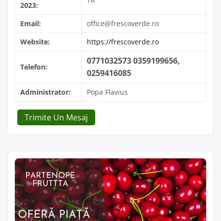
2023:
Email:
office@frescoverde.ro
Website:
https://frescoverde.ro
0771032573 0359199656,
Telefon:
0259416085
Administrator:
Popa Flavius
Trimite Un Mesaj