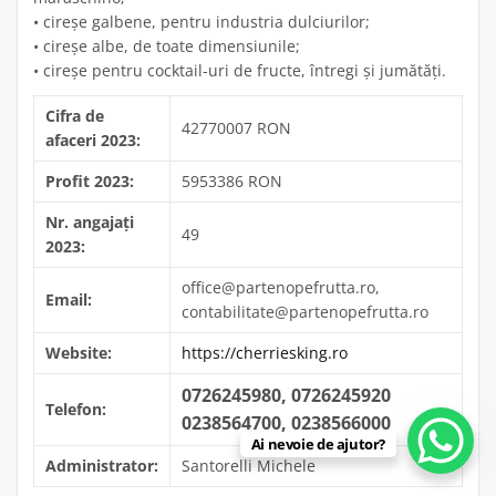
• cireşe galbene, pentru industria dulciurilor;
• cireşe albe, de toate dimensiunile;
• cireşe pentru cocktail-uri de fructe, întregi şi jumătăţi.
Cifra de
42770007 RON
afaceri 2023:
Profit 2023:
5953386 RON
Nr. angajați
49
2023:
office@partenopefrutta.ro,
Email:
contabilitate@partenopefrutta.ro
Website:
https://cherriesking.ro
0726245980, 0726245920
Telefon:
0238564700, 0238566000
Ai nevoie de ajutor?
Administrator:
Santorelli Michele