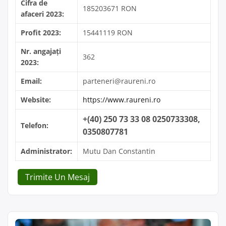
Cifra de
185203671 RON
afaceri 2023:
Profit 2023:
15441119 RON
Nr. angajați
362
2023:
Email:
parteneri@raureni.ro
Website:
https://www.raureni.ro
+(40) 250 73 33 08 0250733308,
Telefon:
0350807781
Administrator:
Mutu Dan Constantin
Trimite Un Mesaj