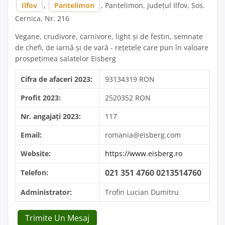
Ilfov
,
Pantelimon
, Pantelimon, județul Ilfov, Sos.
Cernica, Nr. 216
Vegane, crudivore, carnivore, light și de festin, semnate
de chefi, de iarnă și de vară - rețetele care pun în valoare
prospețimea salatelor Eisberg
Cifra de afaceri 2023:
93134319 RON
Profit 2023:
2520352 RON
Nr. angajați 2023:
117
Email:
romania@eisberg.com
Website:
https://www.eisberg.ro
021 351 4760 0213514760
Telefon:
Administrator:
Trofin Lucian Dumitru
Trimite Un Mesaj