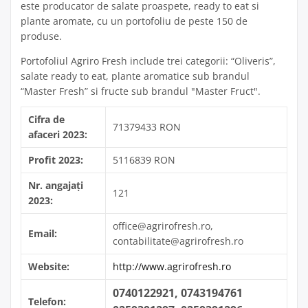
este producator de salate proaspete, ready to eat si
plante aromate, cu un portofoliu de peste 150 de
produse.
Portofoliul Agriro Fresh include trei categorii: “Oliveris”,
salate ready to eat, plante aromatice sub brandul
“Master Fresh” si fructe sub brandul "Master Fruct".
Cifra de
71379433 RON
afaceri 2023:
Profit 2023:
5116839 RON
Nr. angajați
121
2023:
office@agrirofresh.ro,
Email:
contabilitate@agrirofresh.ro
Website:
http://www.agrirofresh.ro
0740122921, 0743194761
Telefon: