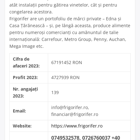
atât instalaţii pentru gătirea vinetelor, cât şi pentru
congelarea acestora.
Frigorifer are un portofoliu de mărci private – Edna şi
Casa Ţărănească – şi, pe lângă aceasta, produce alimente
pentru numeroşi comercianţi cu amănuntul de talie
internaţională: Carrefour, Metro Group, Penny, Auchan,
Mega Image etc.
Cifra de
67191452 RON
afaceri 2023:
Profit 2023:
4727939 RON
Nr. angajați
139
2023:
info@frigorifer.ro,
Email:
financiar@frigorifer.ro
Website:
https://www.frigorifer.ro
0749532578, 0726760037 +40