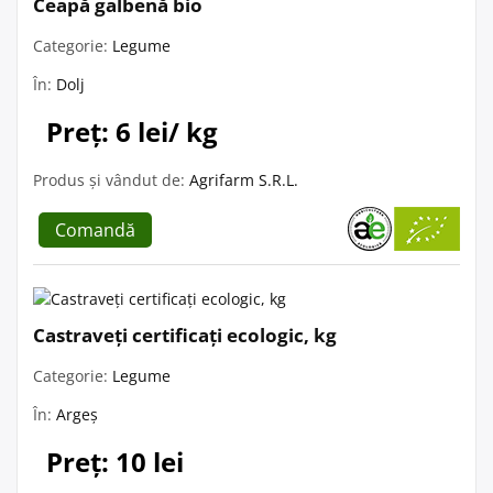
Ceapă galbenă bio
Categorie:
Legume
În:
Dolj
Preț: 6 lei/ kg
Produs și vândut de:
Agrifarm S.R.L.
Comandă
Castraveți certificați ecologic, kg
Categorie:
Legume
În:
Argeș
Preț: 10 lei