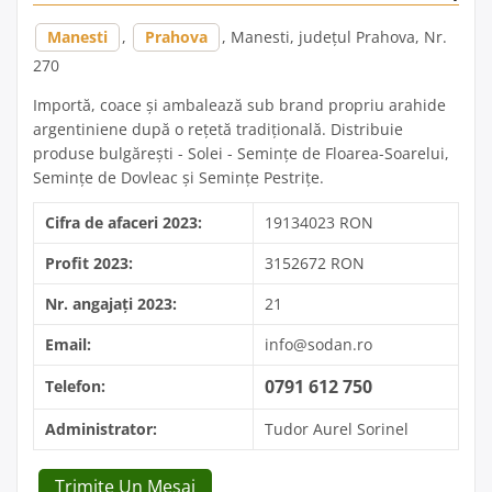
Manesti
,
Prahova
, Manesti, județul Prahova, Nr.
270
Importă, coace și ambalează sub brand propriu arahide
argentiniene după o rețetă tradițională. Distribuie
produse bulgărești - Solei - Semințe de Floarea-Soarelui,
Semințe de Dovleac și Semințe Pestrițe.
Cifra de afaceri 2023:
19134023 RON
Profit 2023:
3152672 RON
Nr. angajați 2023:
21
Email:
info@sodan.ro
0791 612 750
Telefon:
Administrator:
Tudor Aurel Sorinel
Trimite Un Mesaj