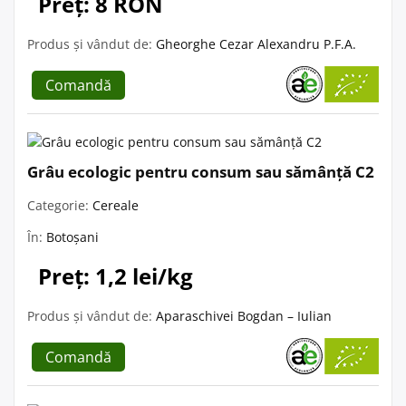
Preț: 8 RON
Produs și vândut de:
Gheorghe Cezar Alexandru P.F.A.
Comandă
Grâu ecologic pentru consum sau sămânță C2
Categorie:
Cereale
În:
Botoșani
Preț: 1,2 lei/kg
Produs și vândut de:
Aparaschivei Bogdan – Iulian
Comandă