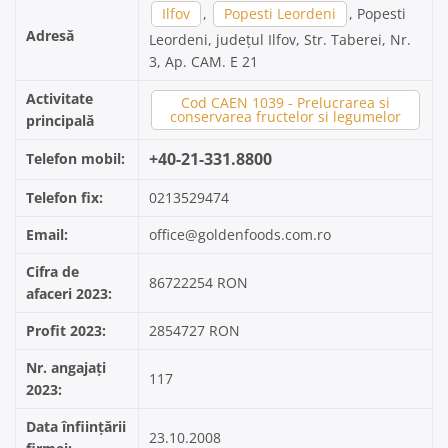
Ilfov
,
Popesti Leordeni
, Popesti
Adresă
Leordeni, județul Ilfov, Str. Taberei, Nr.
3, Ap. CAM. E 21
Activitate
Cod CAEN 1039 - Prelucrarea si
conservarea fructelor si legumelor
principală
+40-21-331.8800
Telefon mobil:
Telefon fix:
0213529474
Email:
office@goldenfoods.com.ro
Cifra de
86722254 RON
afaceri 2023:
Profit 2023:
2854727 RON
Nr. angajați
117
2023:
Data înființării
23.10.2008