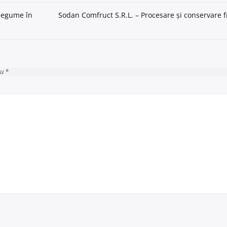
 legume în
Sodan Comfruct S.R.L. – Procesare și conservare f
cu *