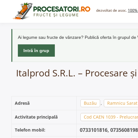
Skip
to
dezvoltat de asoc.
100% 
content
Ai legume sau fructe de vânzare? Publică oferta în grupul d
Intră în grup
Italprod S.R.L. – Procesare 
Adresă
Buzău
,
Ramnicu Sarat
Activitate principală
Cod CAEN 1039 - Prelucrar
0733101816, 0735608198
Telefon mobil: