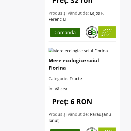
Preț: 32 ron
Produs și vândut de:
Lajos F.
Ferenc I.I.
Comandă
Mere ecologice soiul
Florina
Categorie:
Fructe
În:
Vâlcea
Preț: 6 RON
Produs și vândut de:
Părăușanu
Ionuț