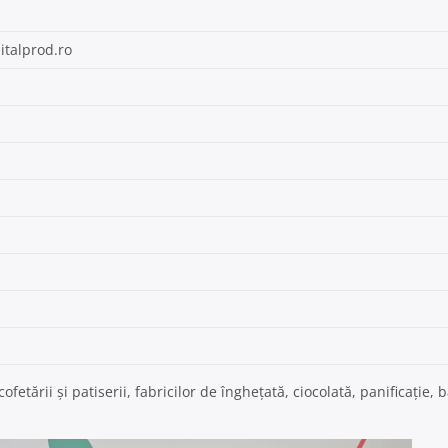
italprod.ro
etării şi patiserii, fabricilor de îngheţată, ciocolată, panificaţie, b