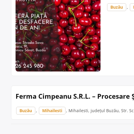
Buzău
,
Ferma Cimpeanu S.R.L. – Procesare Ș
Buzău
,
Mihailesti
, Mihailesti, județul Buzău, Str. Sci