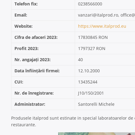
Telefon fix:
0238566000
Email:
vanzari@italprod.ro, office@
Website:
https://www.italprod.eu
Cifra de afaceri 2023:
17830845 RON
Profit 2023:
1797327 RON
Nr. angajați 2023:
40
Data înființării firmei:
12.10.2000
CUI:
13435244
Nr. de înregistrare:
J10/150/2001
Administrator:
Santorelli Michele
Produsele italprod sunt estinate in special laboratoarelor de cof
restaurante.