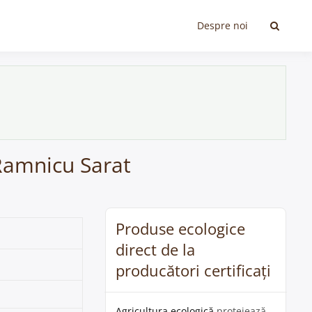
Despre noi
 Ramnicu Sarat
Produse ecologice
direct de la
producători certificați
Agricultura ecologică
protejează