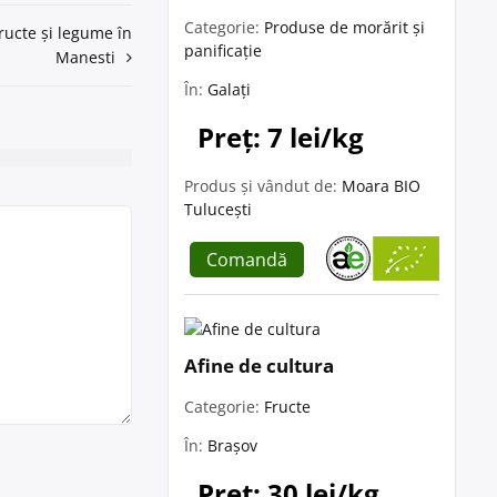
Categorie:
Produse de morărit și
ructe și legume în
panificație
Manesti
În:
Galați
Preț: 7 lei/kg
Produs și vândut de:
Moara BIO
Tulucești
Comandă
Afine de cultura
Categorie:
Fructe
În:
Brașov
Preț: 30 lei/kg