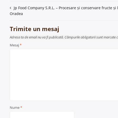
Navigare
Jp Food Company S.R.L. – Procesare și conservare fructe și
Oradea
în
articole
Trimite un mesaj
Adresa ta de email nu va fi publicată. Câmpurile obligatorii sunt marcate 
Mesaj
*
Nume
*