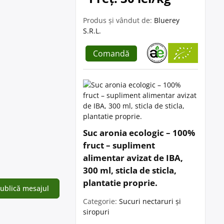
Produs și vândut de:
Bluerey
S.R.L.
Comandă
Suc aronia ecologic – 100%
fruct – supliment
alimentar avizat de IBA,
300 ml, sticla de sticla,
plantatie proprie.
Categorie:
Sucuri nectaruri și
siropuri