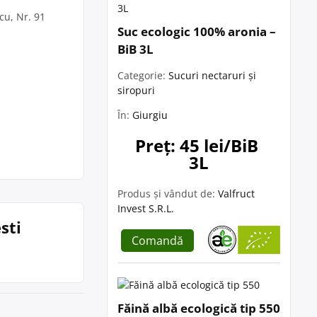
cu, Nr. 91
Suc ecologic 100% aronia –
BiB 3L
Categorie:
Sucuri nectaruri și
siropuri
În:
Giurgiu
Preț: 45 lei/BiB 
3L
Produs și vândut de:
Valfruct
Invest S.R.L.
sti
Comandă
Făină albă ecologică tip 550