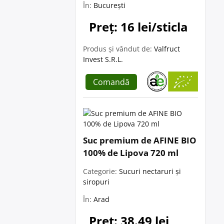
În:
București
Preț: 16 lei/sticla
Produs și vândut de:
Valfruct
Invest S.R.L.
Comandă
Suc premium de AFINE BIO
100% de Lipova 720 ml
Categorie:
Sucuri nectaruri și
siropuri
În:
Arad
Preț: 38.49 lei