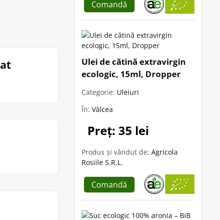
Comandă
Ulei de cătină extravirgin
rat
ecologic, 15ml, Dropper
Categorie:
Uleiuri
În:
Vâlcea
Preț: 35 lei
Produs și vândut de:
Agricola
Rosiile S.R.L.
Comandă