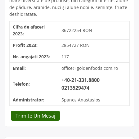
mare diversitate de produse, din categorii diferite: alune
de pădure, arahide, nuci și alune nobile, semințe, fructe
deshidratate.
Cifra de afaceri
86722254 RON
2023:
Profit 2023:
2854727 RON
Nr. angajați 2023:
117
Email:
office@goldenfoods.com.ro
+40-21-331.8800
Telefon:
0213529474
Administrator:
Spanos Anastasios
Trimite Un Mesaj