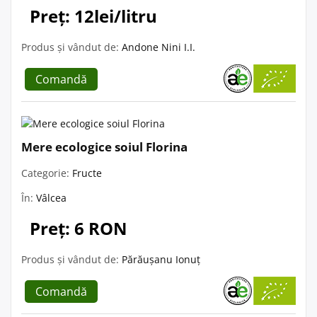
Preț: 12lei/litru
Produs și vândut de:
Andone Nini I.I.
Comandă
Mere ecologice soiul Florina
Categorie:
Fructe
În:
Vâlcea
Preț: 6 RON
Produs și vândut de:
Părăușanu Ionuț
Comandă