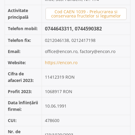
Activitate
Cod CAEN 1039 - Prelucrarea si
conservarea fructelor si legumelor
principală
0744643311, 0744590382
Telefon mobil:
Telefon fix:
0212046138, 0212417198
Email:
office@encon.ro, factory@encon.ro
Website:
https://encon.ro
Cifra de
11412319 RON
afaceri 2023:
Profit 2023:
1068917 RON
Data înființării
10.06.1991
firmei:
CUI:
478600
Nr. de
J23/1020/2003