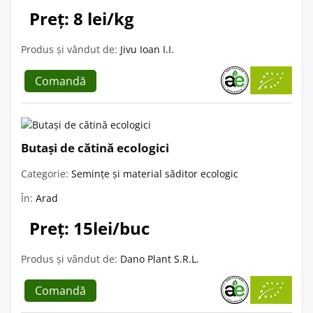
Preț: 8 lei/kg
Produs și vândut de:
Jivu Ioan I.I.
Comandă
Butași de cătină ecologici
Categorie:
Semințe și material săditor ecologic
În:
Arad
Preț: 15lei/buc
Produs și vândut de:
Dano Plant S.R.L.
Comandă