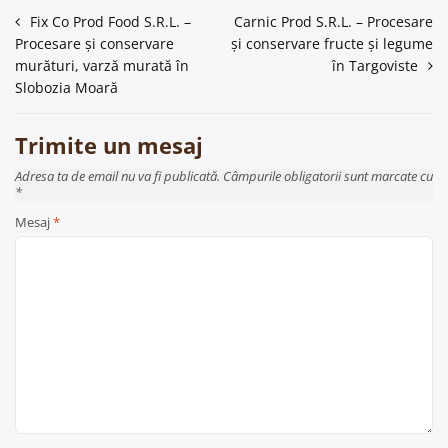
Navigare
Fix Co Prod Food S.R.L. –
Carnic Prod S.R.L. – Procesare
Procesare și conservare
și conservare fructe și legume
în
murături, varză murată în
în Targoviste
articole
Slobozia Moară
Trimite un mesaj
Adresa ta de email nu va fi publicată. Câmpurile obligatorii sunt marcate cu
*
Mesaj
*