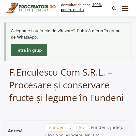
Skip
dezvoltat de asoc.
100%
to
pentru mediu
content
Ai legume sau fructe de vânzare? Publică oferta în grupul
de WhatsApp.
Intră în grup
F.Enculescu Com S.R.L. –
Procesare și conservare
fructe și legume în Fundeni
Fundeni
,
Ilfov
, Fundeni, județul
Adresă
Ilfov, Sos. Fundeni, Nr. 174