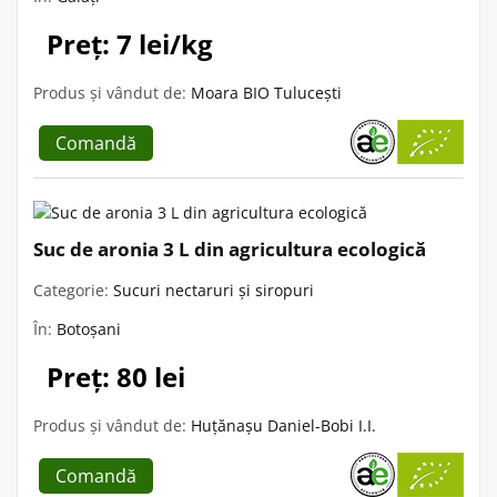
Preț: 7 lei/kg
Produs și vândut de:
Moara BIO Tulucești
Comandă
Suc de aronia 3 L din agricultura ecologică
Categorie:
Sucuri nectaruri și siropuri
În:
Botoșani
Preț: 80 lei
Produs și vândut de:
Huțănașu Daniel-Bobi I.I.
Comandă