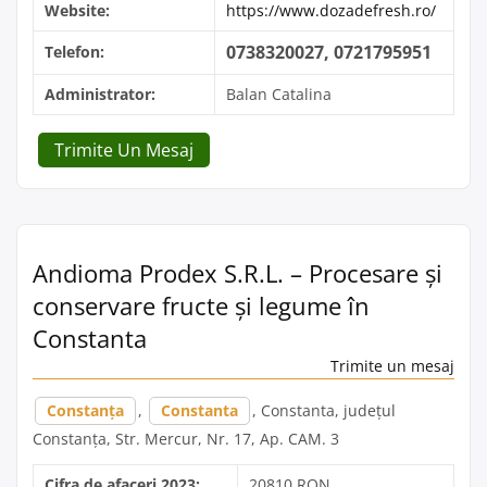
Website:
https://www.dozadefresh.ro/
0738320027, 0721795951
Telefon:
Administrator:
Balan Catalina
Trimite Un Mesaj
Andioma Prodex S.R.L. – Procesare și
conservare fructe și legume în
Constanta
Trimite un mesaj
Constanța
,
Constanta
, Constanta, județul
Constanța, Str. Mercur, Nr. 17, Ap. CAM. 3
Cifra de afaceri 2023:
20810 RON