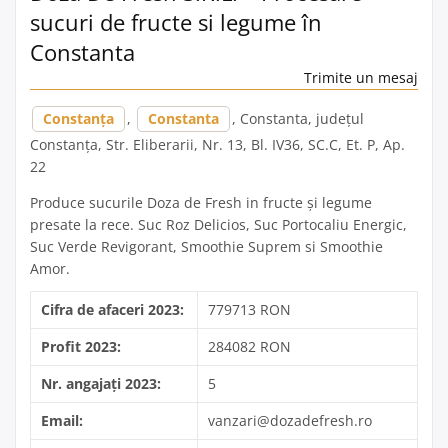
sucuri de fructe si legume în
Constanta
Trimite un mesaj
Constanța
,
Constanta
, Constanta, județul
Constanța, Str. Eliberarii, Nr. 13, Bl. IV36, SC.C, Et. P, Ap.
22
Produce sucurile Doza de Fresh in fructe și legume
presate la rece. Suc Roz Delicios, Suc Portocaliu Energic,
Suc Verde Revigorant, Smoothie Suprem si Smoothie
Amor.
Cifra de afaceri 2023:
779713 RON
Profit 2023:
284082 RON
Nr. angajați 2023:
5
Email:
vanzari@dozadefresh.ro