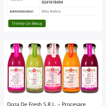
0241618494
Administrator:
Mitu Rodica
Trimite Un Mesaj
Doza De Fresh S.R.L. – Procesare