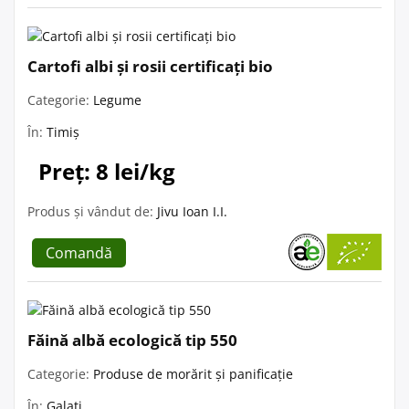
Cartofi albi și rosii certificați bio
Categorie:
Legume
În:
Timiș
Preț: 8 lei/kg
Produs și vândut de:
Jivu Ioan I.I.
Comandă
Făină albă ecologică tip 550
Categorie:
Produse de morărit și panificație
În:
Galați