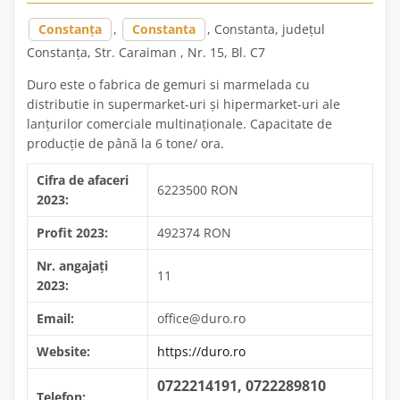
Constanța
,
Constanta
, Constanta, județul
Constanța, Str. Caraiman , Nr. 15, Bl. C7
Duro este o fabrica de gemuri si marmelada cu
distributie in supermarket-uri şi hipermarket-uri ale
lanţurilor comerciale multinaţionale. Capacitate de
producție de până la 6 tone/ ora.
Cifra de afaceri
6223500 RON
2023:
Profit 2023:
492374 RON
Nr. angajați
11
2023:
Email:
office@duro.ro
Website:
https://duro.ro
0722214191, 0722289810
Telefon: