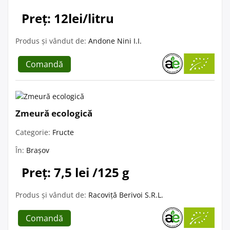
Preț: 12lei/litru
Produs și vândut de:
Andone Nini I.I.
Comandă
Zmeură ecologică
Categorie:
Fructe
În:
Brașov
Preț: 7,5 lei /125 g
Produs și vândut de:
Racoviță Berivoi S.R.L.
Comandă