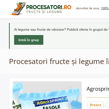
Skip
to
dezvoltat de asoc.
100% 
content
Ai legume sau fructe de vânzare? Publică oferta în grupul d
Intră în grup
Procesatori fructe și legume 
Agrosprin
Breaza
,