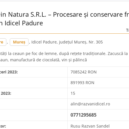
Din Natura S.R.L. – Procesare și conservare fr
n Idicel Padure
T
re
,
Mureș
, Idicel Padure, județul Mureș, Nr. 305
ăți la ceaun pe foc de lemne, după rețete tradiționale. Zacuscă la
eaun, manufactură de ciocolată, vin și pălincă
ceri 2023:
7085242 RON
891993 RON
 2023:
15
alin@razvanidicel.ro
0771295685
or:
Rusu Razvan Sandel