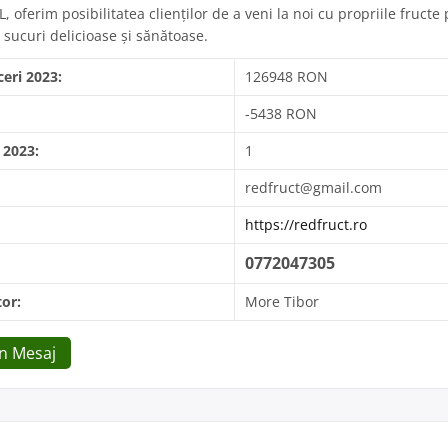
oferim posibilitatea clienților de a veni la noi cu propriile fructe 
 sucuri delicioase și sănătoase.
ceri 2023:
126948 RON
-5438 RON
 2023:
1
redfruct@gmail.com
https://redfruct.ro
0772047305
or:
More Tibor
Un Mesaj