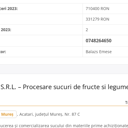
ceri 2023:
710400 RON
331279 RON
 2023:
2
0748264650
or:
Balazs Emese
S.R.L. – Procesare sucuri de fructe si legum
T
Mureș
, Acatari, județul Mureș, Nr. 87 C
ucerea și comercializarea sucului din materiile prime achiziționat