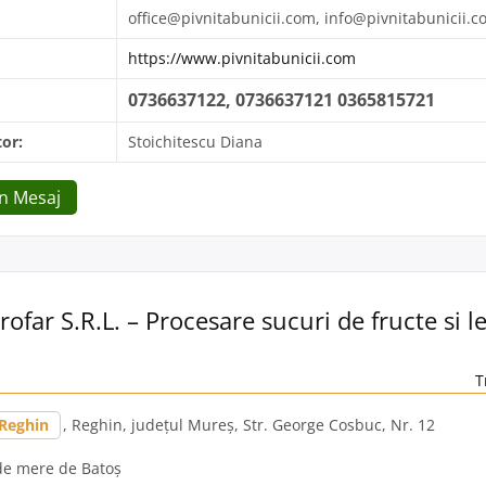
office@pivnitabunicii.com, info@pivnitabunicii.
https://www.pivnitabunicii.com
0736637122, 0736637121 0365815721
or:
Stoichitescu Diana
Un Mesaj
ofar S.R.L. – Procesare sucuri de fructe si 
T
Reghin
, Reghin, județul Mureș, Str. George Cosbuc, Nr. 12
de mere de Batoș