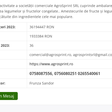
ctivitate a societăţii comerciale AgroSprint SRL cuprinde ambalare
ea legumelor şi fructelor congelate.. Amestecurile de fructe și leg
lcătuite din ingredientele cele mai populare.
ceri 2023:
36194447 RON
1933384 RON
 2023:
36
comercial@agrosprint.ro, agrosprintsrl@gmail.c
https://www.agrosprint.ro
0758087556, 0756080251 0265540061
or:
Frunza Sandor
Un Mesaj