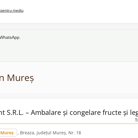
pentru mediu
e WhatsApp.
în Mureș
t S.R.L. – Ambalare și congelare fructe și l
T
Mureș
, Breaza, județul Mureș, Nr. 18