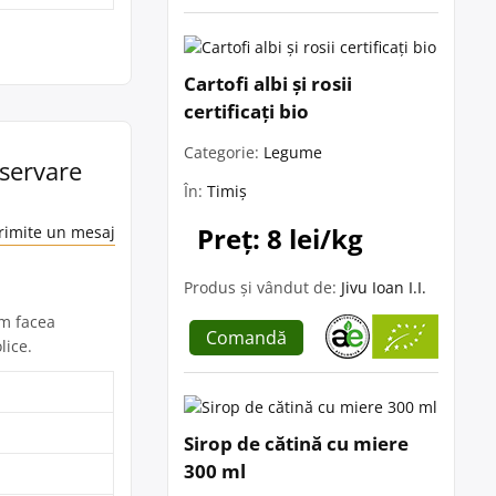
Cartofi albi și rosii
certificați bio
Categorie:
Legume
nservare
În:
Timiș
Preț: 8 lei/kg
rimite un mesaj
Produs și vândut de:
Jivu Ioan I.I.
um facea
Comandă
lice.
Sirop de cătină cu miere
300 ml