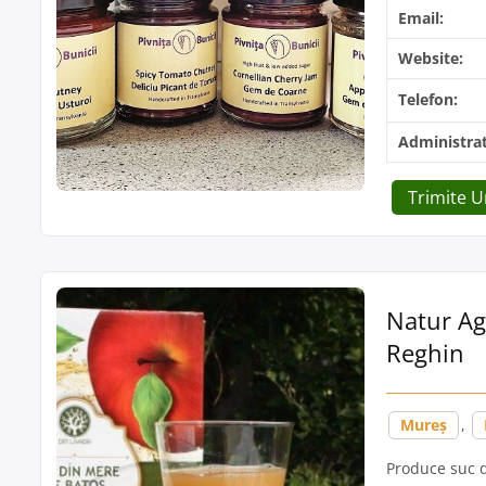
Email:
Website:
Telefon:
Administrat
Trimite 
Natur Agr
Reghin
Mureș
,
Produce suc 