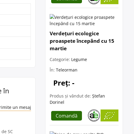
Verdețuri ecologice
proaspete începând cu 15
martie
Categorie:
Legume
În:
Teleorman
Preț: -
e în
Produs și vândut de:
Ștefan
Dorinel
rimite un mesaj
Comandă
e de SC