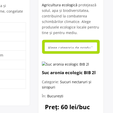
Agricultura ecologică
protejează
a şi
solul, apa și biodiversitatea,
ume, congelate
contribuind la combaterea
schimbărilor climatice. Alege
produsele ecologice locale pentru
tine și pentru mediu.
om
Suc aronia ecologic BIB 2l
Categorie:
Sucuri nectaruri și
siropuri
În:
București
Preț: 60 lei/buc