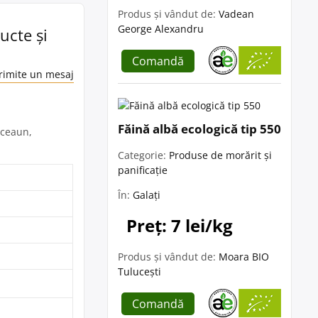
Produs și vândut de:
Vadean
George Alexandru
ucte și
Comandă
rimite un mesaj
Făină albă ecologică tip 550
 ceaun,
Categorie:
Produse de morărit și
panificație
În:
Galați
Preț: 7 lei/kg
Produs și vândut de:
Moara BIO
Tulucești
Comandă