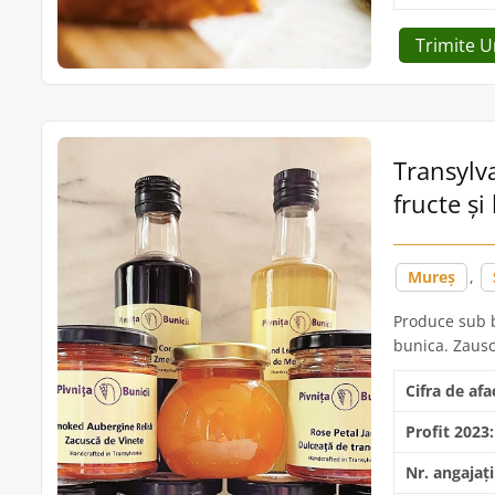
Trimite 
Transylv
fructe și
Mureș
,
Produce sub b
bunica. Zauscă
Cifra de afa
Profit 2023:
Nr. angajați