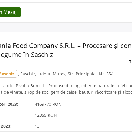
Un Mesaj
ania Food Company S.R.L. – Procesare și co
 legume în Saschiz
T
Saschiz
, Saschiz, județul Mureș, Str. Principala , Nr. 354
randul Pivniţa Bunicii – Produse din ingrediente naturale la fel c
 de vinete, sirop de soc, gem de caise, băuturi răcoritoare și alcoo
ceri 2023:
4169770 RON
12355 RON
 2023:
13