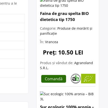
pentru a le
Faina de grau spelta BIO
dietetica tip 1750
Categorie:
Produse de morărit și
panificație
În:
Vrancea
Preț: 10.50 LEI
Produs și vândut de:
Agranoland
S.R.L.
Comandă
Suc ecologic 100% aronia –