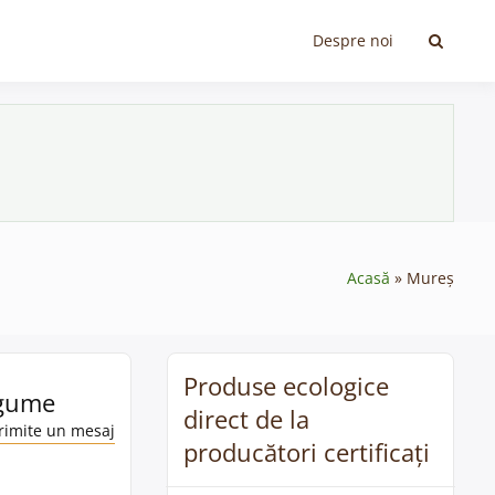
Despre noi
Acasă
Mureș
Produse ecologice
egume
direct de la
rimite un mesaj
producători certificați