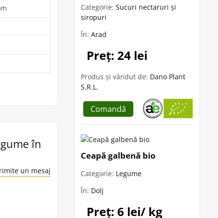
Categorie:
Sucuri nectaruri și
com
siropuri
În:
Arad
Preț: 24 lei
Produs și vândut de:
Dano Plant
S.R.L.
Comandă
legume în
Ceapă galbenă bio
rimite un mesaj
Categorie:
Legume
În:
Dolj
Preț: 6 lei/ kg