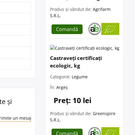
Produs și vândut de:
Agrifarm
S.R.L.
Comandă
Castraveți certificați
ecologic, kg
Categorie:
Legume
În:
Argeș
Preț: 10 lei
te și
Produs și vândut de:
Greenspire
rimite un mesaj
S.R.L.
Comandă