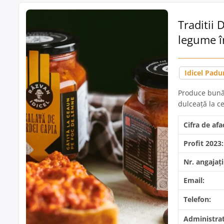
Traditii 
legume î
Idicel Padu
Produce bunăt
dulceață la c
Cifra de afa
Profit 2023:
Nr. angajați
Email:
Telefon:
Administrat