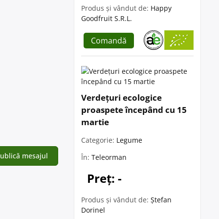
Produs și vândut de:
Happy
Goodfruit S.R.L.
Comandă
Verdețuri ecologice
proaspete începând cu 15
martie
Categorie:
Legume
În:
Teleorman
Preț: -
Produs și vândut de:
Ștefan
Dorinel