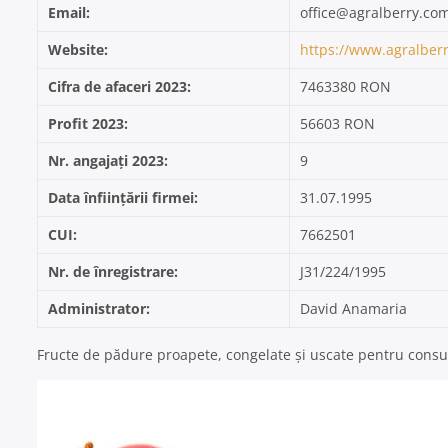
Email:
office@agralberry.co
Website:
https://www.agralber
Cifra de afaceri 2023:
7463380 RON
Profit 2023:
56603 RON
Nr. angajați 2023:
9
Data înființării firmei:
31.07.1995
CUI:
7662501
Nr. de înregistrare:
J31/224/1995
Administrator:
David Anamaria
Fructe de pădure proapete, congelate și uscate pentru cons