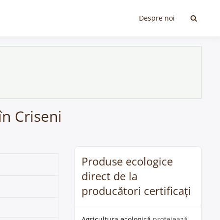
Despre noi
în Criseni
Produse ecologice
direct de la
producători certificați
Agricultura ecologică
protejează