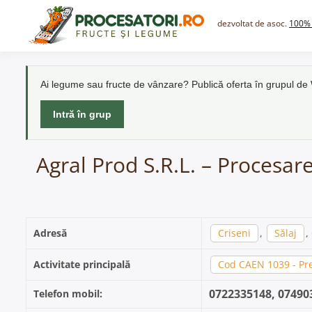
Skip
to
dezvoltat de asoc.
100% 
content
Ai legume sau fructe de vânzare? Publică oferta în grupul d
Intră în grup
Agral Prod S.R.L. – Procesar
Adresă
Criseni
,
Sălaj
,
Activitate principală
Cod CAEN 1039 - Pre
0722335148, 07490
Telefon mobil: