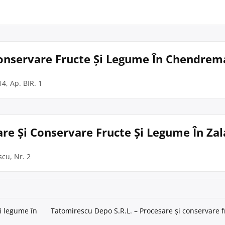
 Conservare Fructe Și Legume În Chendrem
4, Ap. BIR. 1
sare Și Conservare Fructe Și Legume În Za
scu, Nr. 2
și legume în
Tatomirescu Depo S.R.L. – Procesare și conservare f