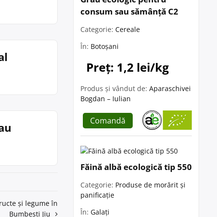
consum sau sămânță C2
Categorie:
Cereale
În:
Botoșani
al
Preț: 1,2 lei/kg
Produs și vândut de:
Aparaschivei
Bogdan – Iulian
Comandă
lau
Făină albă ecologică tip 550
Categorie:
Produse de morărit și
panificație
ructe și legume în
În:
Galați
Bumbesti Jiu