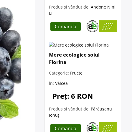
Produs și vândut de:
Andone Nini
I.I.
Comandă
Mere ecologice soiul
Florina
Categorie:
Fructe
În:
Vâlcea
Preț: 6 RON
Produs și vândut de:
Părăușanu
Ionuț
Comandă