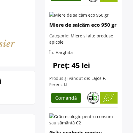
Miere de salcâm eco 950 gr
Categorie:
Miere și alte produse
apicole
În:
Harghita
Preț: 45 lei
Produs și vândut de:
Lajos F.
i
Ferenc I.I.
Comandă
Grâu ecologic pentru