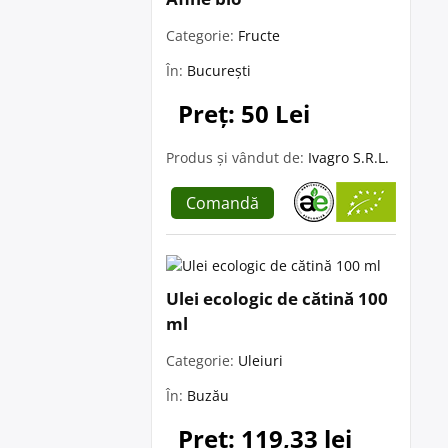
Categorie:
Fructe
În:
București
Preț: 50 Lei
Produs și vândut de:
Ivagro S.R.L.
Comandă
Ulei ecologic de cătină 100
ml
Categorie:
Uleiuri
În:
Buzău
Preț: 119,33 lei