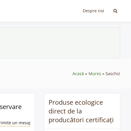
Despre noi
Acasă
Mureș
Saschiz
Produse ecologice
nservare
direct de la
producători certificați
rimite un mesaj