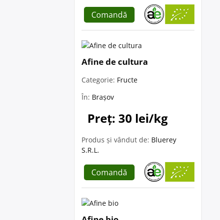
Comandă
Afine de cultura
Categorie:
Fructe
În:
Brașov
Preț: 30 lei/kg
Produs și vândut de:
Bluerey
S.R.L.
Comandă
Afine bio