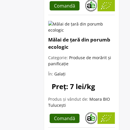
Comandă
Mălai de țară din porumb
ecologic
Categorie:
Produse de morărit și
panificație
În:
Galați
Preț: 7 lei/kg
Produs și vândut de:
Moara BIO
Tulucești
Comandă