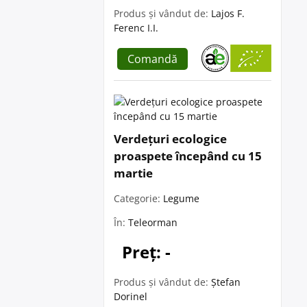
Produs și vândut de:
Lajos F.
Ferenc I.I.
Comandă
Verdețuri ecologice
proaspete începând cu 15
martie
Categorie:
Legume
În:
Teleorman
Preț: -
Produs și vândut de:
Ștefan
Dorinel