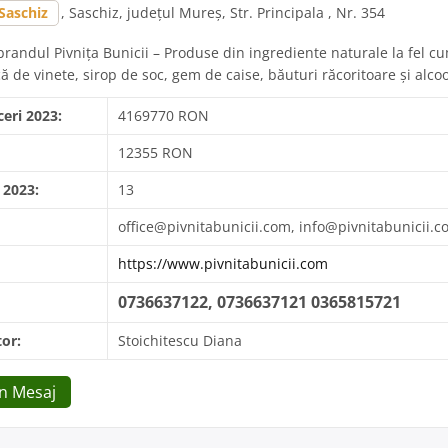
Saschiz
, Saschiz, județul Mureș, Str. Principala , Nr. 354
randul Pivniţa Bunicii – Produse din ingrediente naturale la fel c
 de vinete, sirop de soc, gem de caise, băuturi răcoritoare și alcoo
ceri 2023:
4169770 RON
12355 RON
 2023:
13
office@pivnitabunicii.com, info@pivnitabunicii.
https://www.pivnitabunicii.com
0736637122, 0736637121 0365815721
or:
Stoichitescu Diana
Un Mesaj