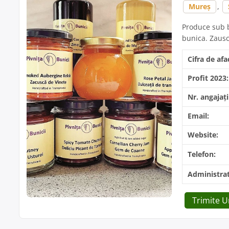
Mureș
,
Produce sub b
bunica. Zauscă
Cifra de afa
Profit 2023:
Nr. angajați
Email:
Website:
Telefon:
Administrat
Trimite 