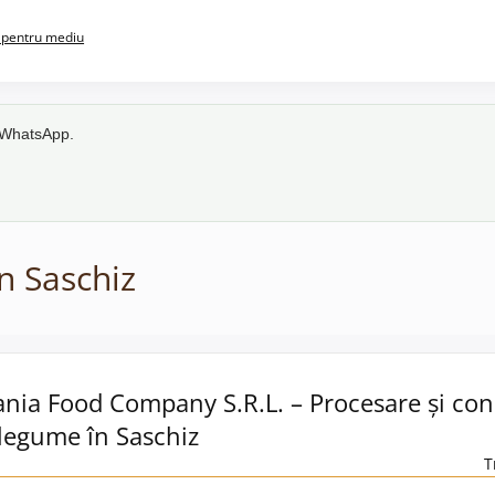
pentru mediu
e WhatsApp.
n Saschiz
ania Food Company S.R.L. – Procesare și co
 legume în Saschiz
T