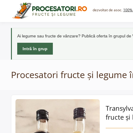
Skip
to
dezvoltat de asoc.
100% 
content
Ai legume sau fructe de vânzare? Publică oferta în grupul d
Intră în grup
Procesatori fructe și legume î
Transylv
fructe și