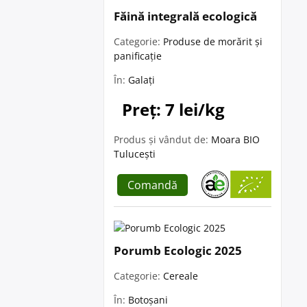
Făină integrală ecologică
Categorie:
Produse de morărit și
panificație
În:
Galați
Preț: 7 lei/kg
Produs și vândut de:
Moara BIO
Tulucești
Comandă
Porumb Ecologic 2025
Categorie:
Cereale
În:
Botoșani