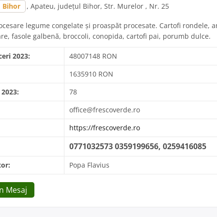
Bihor
, Apateu, județul Bihor, Str. Murelor , Nr. 25
ocesare legume congelate și proaspăt procesate. Cartofi rondele, 
e, fasole galbenă, broccoli, conopida, cartofi pai, porumb dulce.
ceri 2023:
48007148 RON
1635910 RON
 2023:
78
office@frescoverde.ro
https://frescoverde.ro
0771032573 0359199656, 0259416085
or:
Popa Flavius
Un Mesaj