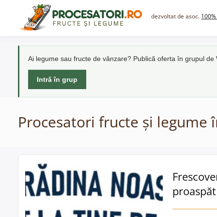
Skip
to
dezvoltat de asoc.
100% 
content
Ai legume sau fructe de vânzare? Publică oferta în grupul d
Intră în grup
Procesatori fructe și legume 
Frescove
proaspăt