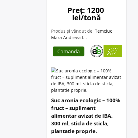
Preț: 1200 
lei/tonă
Produs și vândut de:
Temciuc
Mara Andreea I.I.
Comandă
Suc aronia ecologic – 100%
fruct – supliment
alimentar avizat de IBA,
300 ml, sticla de sticla,
plantatie proprie.