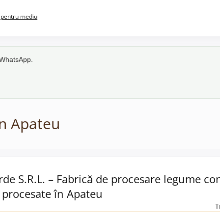
pentru mediu
e WhatsApp.
în Apateu
rde S.R.L. – Fabrică de procesare legume con
 procesate în Apateu
T