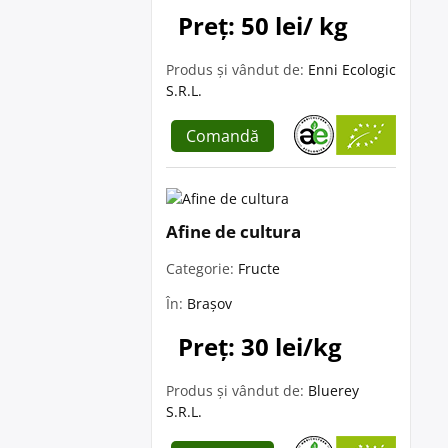
Preț: 50 lei/ kg
Produs și vândut de:
Enni Ecologic
S.R.L.
Comandă
Afine de cultura
Categorie:
Fructe
În:
Brașov
Preț: 30 lei/kg
Produs și vândut de:
Bluerey
S.R.L.