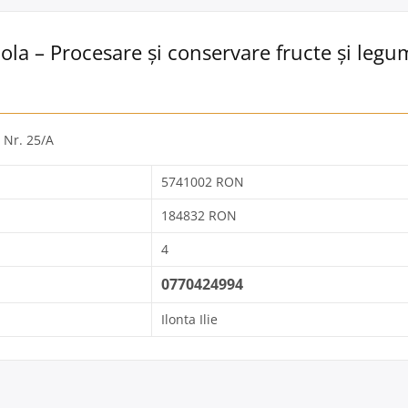
ola – Procesare și conservare fructe și legu
, Nr. 25/A
5741002 RON
184832 RON
4
0770424994
Ilonta Ilie