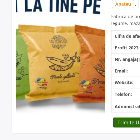
Apateu
,
Fabrică de pr
legume, mazăr
Cifra de afa
Profit 2023:
Nr. angajați
Email:
Website:
Telefon:
Administrat
Trimite 