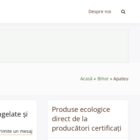
Despre noi
Acasă
Bihor
Apateu
Produse ecologice
gelate și
direct de la
producători certificați
rimite un mesaj