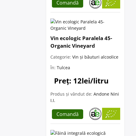
Comandă
Vin ecologic Paralela 45-
Organic Vineyard
Categorie:
Vin și băuturi alcoolice
În:
Tulcea
Preț: 12lei/litru
Produs și vândut de:
Andone Nini
I.I.
Comandă