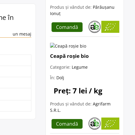
Produs și vândut de:
Părăușanu
Ionuț
me în
Comandă
un mesaj
Ceapă roșie bio
Categorie:
Legume
În:
Dolj
Preț: 7 lei / kg
Produs și vândut de:
Agrifarm
S.R.L.
Comandă