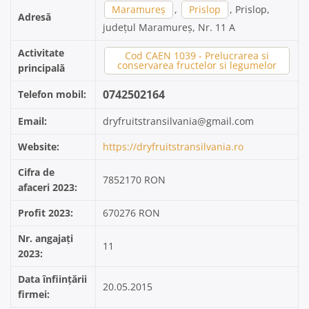
Maramureș
,
Prislop
, Prislop,
Adresă
județul Maramureș, Nr. 11 A
Activitate
Cod CAEN 1039 - Prelucrarea si
conservarea fructelor si legumelor
principală
0742502164
Telefon mobil:
Email:
dryfruitstransilvania@gmail.com
Website:
https://dryfruitstransilvania.ro
Cifra de
7852170 RON
afaceri 2023:
Profit 2023:
670276 RON
Nr. angajați
11
2023:
Data înființării
20.05.2015
firmei: