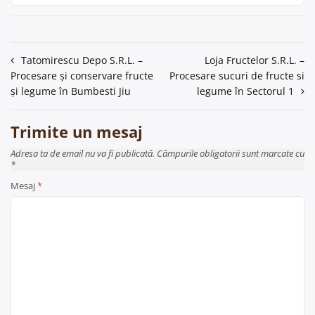
Navigare
Tatomirescu Depo S.R.L. –
Loja Fructelor S.R.L. –
Procesare și conservare fructe
Procesare sucuri de fructe si
în
și legume în Bumbesti Jiu
legume în Sectorul 1
articole
Trimite un mesaj
Adresa ta de email nu va fi publicată. Câmpurile obligatorii sunt marcate cu
*
Mesaj
*