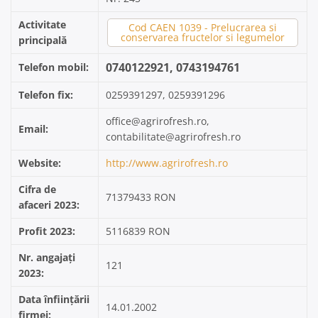
Activitate
Cod CAEN 1039 - Prelucrarea si
conservarea fructelor si legumelor
principală
0740122921, 0743194761
Telefon mobil:
Telefon fix:
0259391297, 0259391296
office@agrirofresh.ro,
Email:
contabilitate@agrirofresh.ro
Website:
http://www.agrirofresh.ro
Cifra de
71379433 RON
afaceri 2023:
Profit 2023:
5116839 RON
Nr. angajați
121
2023:
Data înființării
14.01.2002
firmei: