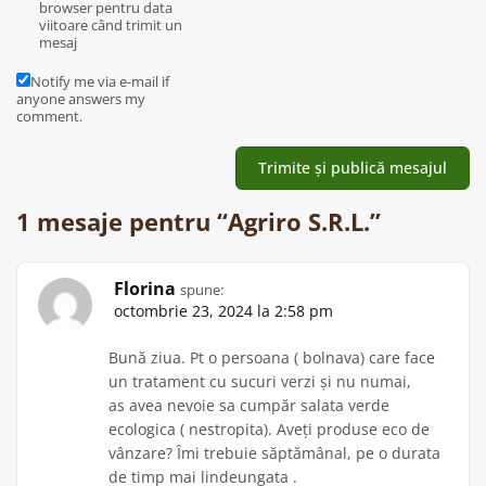
browser pentru data
viitoare când trimit un
mesaj
Notify me via e-mail if
anyone answers my
comment.
1 mesaje pentru “
Agriro S.R.L.
”
Florina
spune:
octombrie 23, 2024 la 2:58 pm
Bună ziua. Pt o persoana ( bolnava) care face
un tratament cu sucuri verzi și nu numai,
as avea nevoie sa cumpăr salata verde
ecologica ( nestropita). Aveți produse eco de
vânzare? Îmi trebuie săptămânal, pe o durata
de timp mai lindeungata .