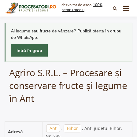
Skip
dezvoltat de asoc.
100%
to
pentru mediu
content
Ai legume sau fructe de vânzare? Publică oferta în grupul
de WhatsApp.
Intră în grup
Agriro S.R.L. – Procesare și
conservare fructe și legume
în Ant
Ant
,
Bihor
, Ant, județul Bihor,
Adresă
Nr. 245