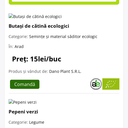
Butași de cătină ecologici
Categorie:
Semințe și material săditor ecologic
În:
Arad
Preț: 15lei/buc
Produs și vândut de:
Dano Plant S.R.L.
Comandă
Pepeni verzi
Categorie:
Legume