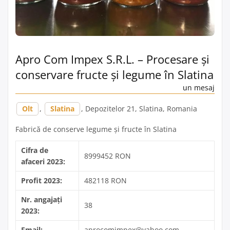
Apro Com Impex S.R.L. – Procesare și
conservare fructe și legume în Slatina
un mesaj
Olt
,
Slatina
, Depozitelor 21, Slatina, Romania
Fabrică de conserve legume și fructe în Slatina
Cifra de
8999452 RON
afaceri 2023:
Profit 2023:
482118 RON
Nr. angajați
38
2023:
Email:
aprocomimpex@yahoo.com