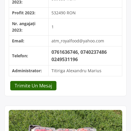
2023:
Profit 2023:
532490 RON
Nr. angajați
1
2023:
Email:
atm_royalfood@yahoo.com
0761636746, 0740237486
Telefon:
0249531196
Administrator:
Titiriga Alexandru Marius
Trimite Un Mesaj