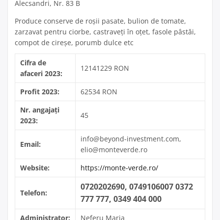
Alecsandri, Nr. 83 B
Produce conserve de roșii pasate, bulion de tomate,
zarzavat pentru ciorbe, castraveți în oțet, fasole pâstăi,
compot de cireșe, porumb dulce etc
Cifra de
12141229 RON
afaceri 2023:
Profit 2023:
62534 RON
Nr. angajați
45
2023:
info@beyond-investment.com,
Email:
elio@monteverde.ro
Website:
https://monte-verde.ro/
0720202690, 0749106007 0372
Telefon:
777 777, 0349 404 000
Administrator:
Neferu Maria