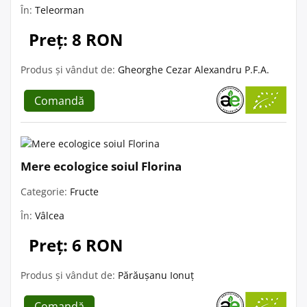
În:
Teleorman
Preț: 8 RON
Produs și vândut de:
Gheorghe Cezar Alexandru P.F.A.
Comandă
Mere ecologice soiul Florina
Categorie:
Fructe
În:
Vâlcea
Preț: 6 RON
Produs și vândut de:
Părăușanu Ionuț
Comandă