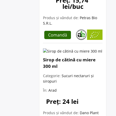
Preț: 15,74 
lei/buc
Produs și vândut de:
Petras Bio
S.R.L.
Comandă
Sirop de cătină cu miere
300 ml
Categorie:
Sucuri nectaruri și
siropuri
În:
Arad
Preț: 24 lei
Produs și vândut de:
Dano Plant