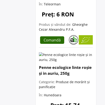
În:
Teleorman
Preț: 6 RON
Produs și vândut de:
Gheorghe
Cezar Alexandru P.F.A.
Comandă
Penne ecologice linte roșie
și in auriu, 250g
Categorie:
Produse de morărit și
panificație
În:
Hunedoara