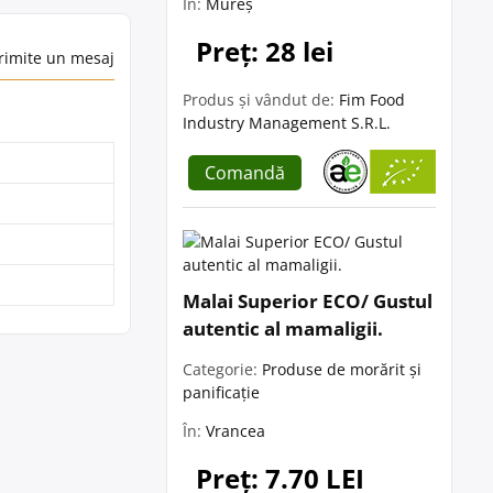
În:
Mureș
Preț: 28 lei
rimite un mesaj
Produs și vândut de:
Fim Food
Industry Management S.R.L.
Comandă
Malai Superior ECO/ Gustul
autentic al mamaligii.
Categorie:
Produse de morărit și
panificație
În:
Vrancea
Preț: 7.70 LEI