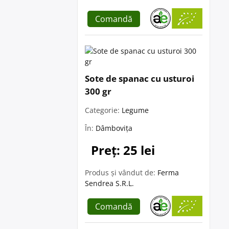
Comandă
Sote de spanac cu usturoi
300 gr
Categorie:
Legume
În:
Dâmbovița
Preț: 25 lei
Produs și vândut de:
Ferma
Sendrea S.R.L.
Comandă