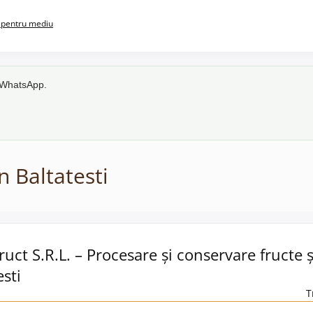
pentru mediu
e WhatsApp.
n Baltatesti
uct S.R.L. – Procesare și conservare fructe 
esti
T