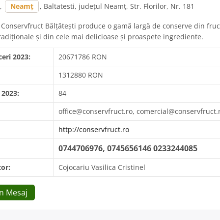
,
Neamț
, Baltatesti, județul Neamț, Str. Florilor, Nr. 181
 Conservfruct Bălţăteşti produce o gamă largă de conserve din fruc
radiţionale şi din cele mai delicioase şi proaspete ingrediente.
ceri 2023:
20671786 RON
1312880 RON
 2023:
84
office@conservfruct.ro, comercial@conservfruct.
http://conservfruct.ro
0744706976, 0745656146 0233244085
or:
Cojocariu Vasilica Cristinel
Un Mesaj