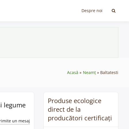
Despre noi
Acasă
Neamț
Baltatesti
Produse ecologice
și legume
direct de la
producători certificați
rimite un mesaj