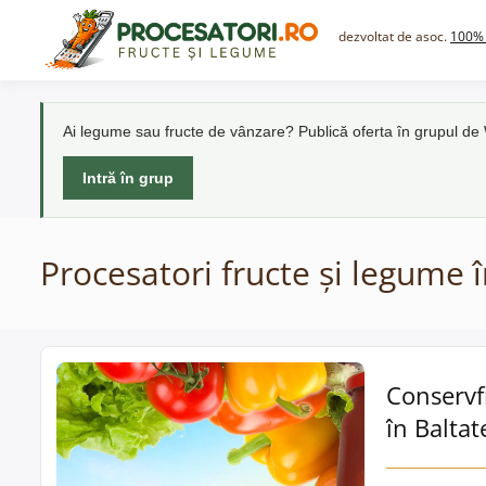
Skip
to
dezvoltat de asoc.
100% 
content
Ai legume sau fructe de vânzare? Publică oferta în grupul d
Intră în grup
Procesatori fructe și legume î
Conservfr
în Baltat