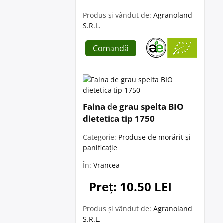
Produs și vândut de:
Agranoland
S.R.L.
Comandă
Faina de grau spelta BIO
dietetica tip 1750
Categorie:
Produse de morărit și
panificație
În:
Vrancea
Preț: 10.50 LEI
Produs și vândut de:
Agranoland
S.R.L.