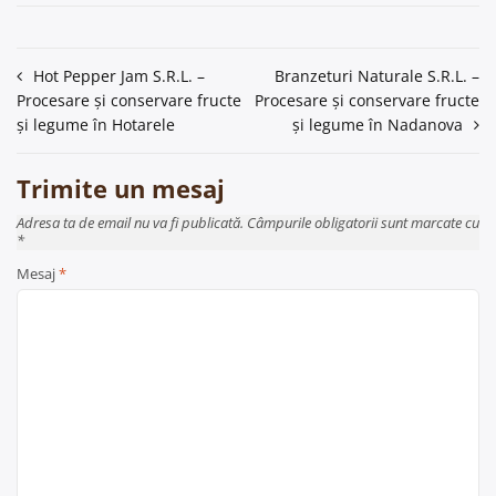
Navigare
Hot Pepper Jam S.R.L. –
Branzeturi Naturale S.R.L. –
Procesare și conservare fructe
Procesare și conservare fructe
în
și legume în Hotarele
și legume în Nadanova
articole
Trimite un mesaj
Adresa ta de email nu va fi publicată. Câmpurile obligatorii sunt marcate cu
*
Mesaj
*