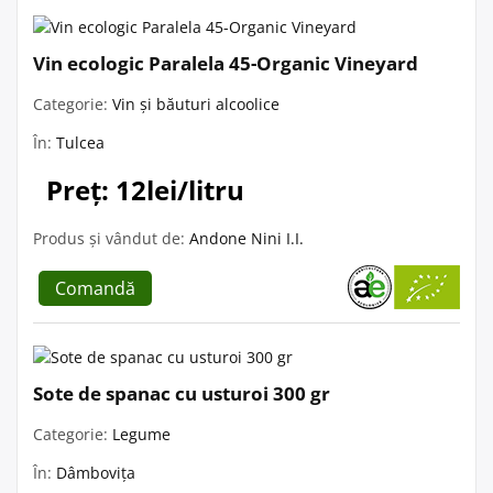
Vin ecologic Paralela 45-Organic Vineyard
Categorie:
Vin și băuturi alcoolice
În:
Tulcea
Preț: 12lei/litru
Produs și vândut de:
Andone Nini I.I.
Comandă
Sote de spanac cu usturoi 300 gr
Categorie:
Legume
În:
Dâmbovița