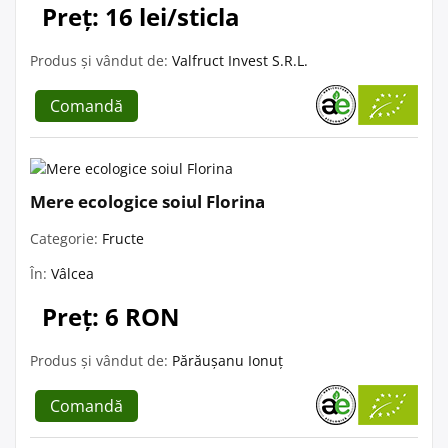
Preț: 16 lei/sticla
Produs și vândut de:
Valfruct Invest S.R.L.
Comandă
Mere ecologice soiul Florina
Categorie:
Fructe
În:
Vâlcea
Preț: 6 RON
Produs și vândut de:
Părăușanu Ionuț
Comandă