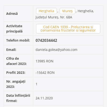
Herghelia
,
Mureș
, Herghelia,
Adresă
județul Mureș, Nr. 68A
Activitate
Cod CAEN 1039 - Prelucrarea si
conservarea fructelor si legumelor
principală
0742034442
Telefon mobil:
Email:
daniela.golea@yahoo.com
Cifra de
13985 RON
afaceri 2023:
Profit 2023:
-15642 RON
Nr. angajați
1
2023:
Data înființării
24.11.2020
firmei: