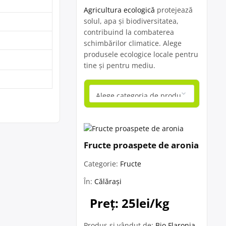
Agricultura ecologică
protejează
solul, apa și biodiversitatea,
contribuind la combaterea
schimbărilor climatice. Alege
produsele ecologice locale pentru
tine și pentru mediu.
Fructe proaspete de aronia
Categorie:
Fructe
În:
Călărași
Preț: 25lei/kg
Produs și vândut de:
Bio Flaronia