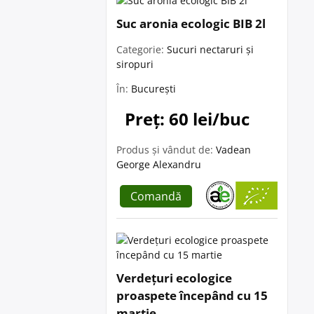
Suc aronia ecologic BIB 2l
Categorie:
Sucuri nectaruri și
siropuri
În:
București
Preț: 60 lei/buc
Produs și vândut de:
Vadean
George Alexandru
Comandă
Verdețuri ecologice
proaspete începând cu 15
martie