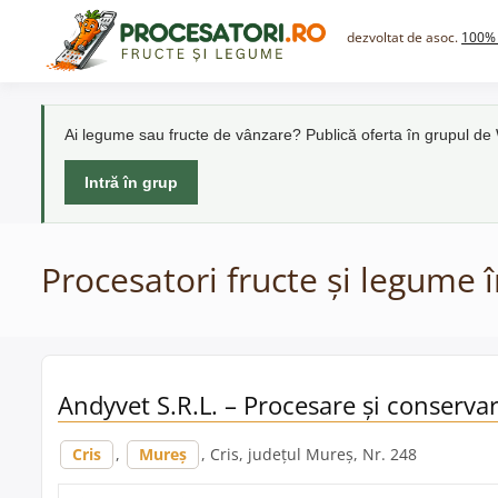
Skip
to
dezvoltat de asoc.
100% 
content
Ai legume sau fructe de vânzare? Publică oferta în grupul d
Intră în grup
Procesatori fructe și legume î
Andyvet S.R.L. – Procesare și conservar
Cris
,
Mureș
, Cris, județul Mureș, Nr. 248