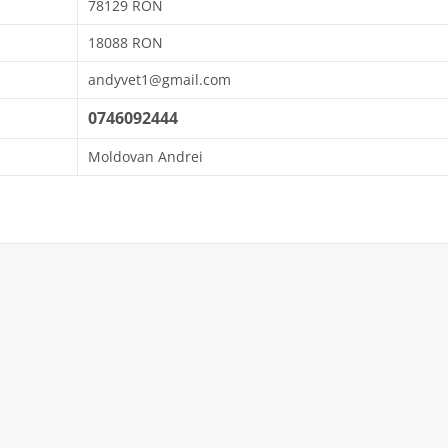
78129 RON
18088 RON
andyvet1@gmail.com
0746092444
Moldovan Andrei