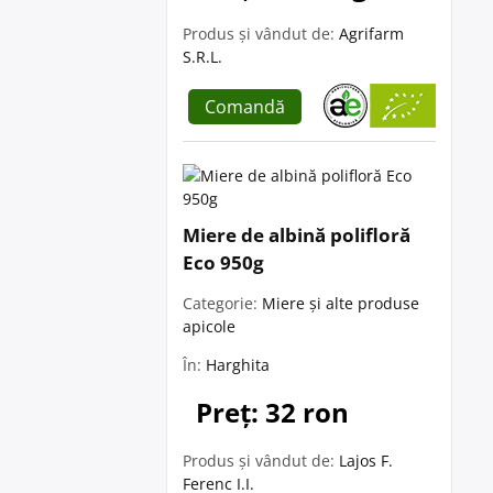
Produs și vândut de:
Agrifarm
S.R.L.
Comandă
Miere de albină polifloră
Eco 950g
Categorie:
Miere și alte produse
apicole
În:
Harghita
Preț: 32 ron
Produs și vândut de:
Lajos F.
Ferenc I.I.