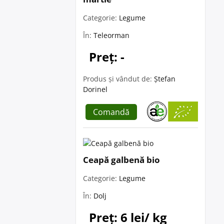
Categorie:
Legume
În:
Teleorman
Preț: -
Produs și vândut de:
Ștefan
Dorinel
Comandă
Ceapă galbenă bio
Categorie:
Legume
În:
Dolj
Preț: 6 lei/ kg