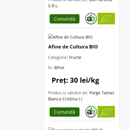
S.R.L.
Comandă
Afine de Cultura BIO
Categorie:
Fructe
În:
Bihor
Preț: 30 lei/kg
Produs și vândut de:
Porge Tamas
Bianca Cristina I.I.
Comandă