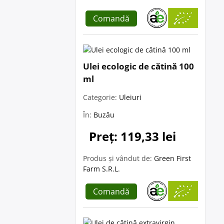
Comandă
Ulei ecologic de cătină 100
ml
Categorie:
Uleiuri
În:
Buzău
Preț: 119,33 lei
Produs și vândut de:
Green First
Farm S.R.L.
Comandă