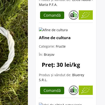
Maria P.F.A.
Comandă
Afine de cultura
Categorie:
Fructe
În:
Brașov
Preț: 30 lei/kg
Produs și vândut de:
Bluerey
S.R.L.
Comandă