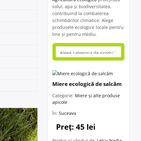
solul, apa și biodiversitatea,
contribuind la combaterea
schimbărilor climatice. Alege
produsele ecologice locale pentru
tine și pentru mediu.
Miere ecologică de salcâm
Categorie:
Miere și alte produse
apicole
În:
Suceava
Preț: 45 lei
Produs și vândut de:
Lelcu Nadia -