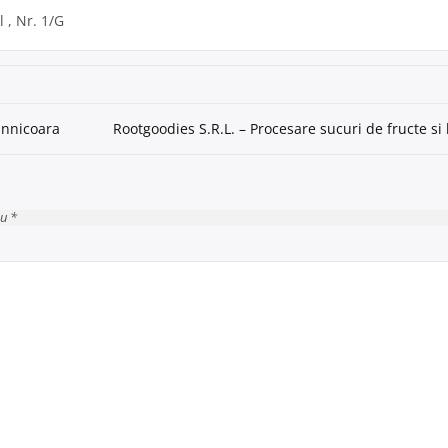
 , Nr. 1/G
Sannicoara
Rootgoodies S.R.L. – Procesare sucuri de fructe si
cu *