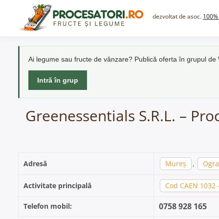
Skip
to
dezvoltat de asoc.
100% 
content
Ai legume sau fructe de vânzare? Publică oferta în grupul d
Intră în grup
Greenessentials S.R.L. – Pro
Adresă
Mureș
,
Ogra
Activitate principală
Cod CAEN 1032 - 
0758 928 165
Telefon mobil: