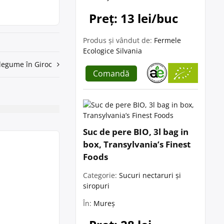
Preț: 13 lei/buc
Produs și vândut de:
Fermele
Ecologice Silvania
 legume în Giroc
Comandă
Suc de pere BIO, 3l bag in
box, Transylvania’s Finest
Foods
Categorie:
Sucuri nectaruri și
siropuri
În:
Mureș