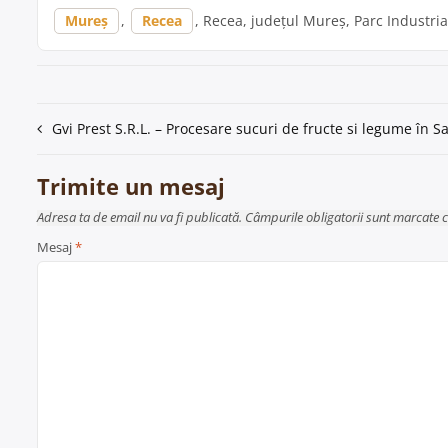
Mureș
,
Recea
, Recea, județul Mureș, Parc Industrial
Navigare
Gvi Prest S.R.L. – Procesare sucuri de fructe si legume în 
în
Trimite un mesaj
articole
Adresa ta de email nu va fi publicată. Câmpurile obligatorii sunt marcate 
Mesaj
*