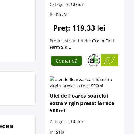
Categorie:
Uleiuri
În:
Buzău
Preț: 119,33 lei
Produs și vândut de:
Green First
Farm S.R.L.
Comandă
Ulei de floarea soarelui
extra virgin presat la rece
500ml
Categorie:
Uleiuri
ecea
În:
Sălaj