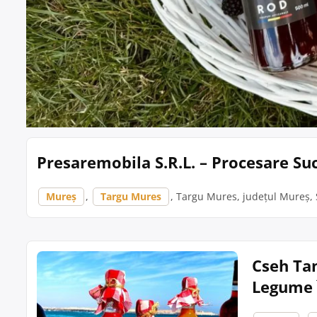
Presaremobila S.R.L. – Procesare Su
Mureș
,
Targu Mures
, Targu Mures, județul Mureș, S
Cseh Tan
Legume 