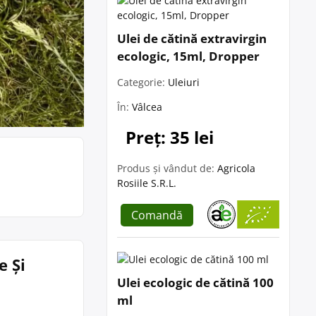
Ulei de cătină extravirgin
ecologic, 15ml, Dropper
Categorie:
Uleiuri
În:
Vâlcea
Preț: 35 lei
Produs și vândut de:
Agricola
Rosiile S.R.L.
Comandă
e Și
Ulei ecologic de cătină 100
ml