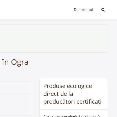
Despre noi
 în Ogra
Produse ecologice
direct de la
producători certificați
Agricultura ecologică
protejează