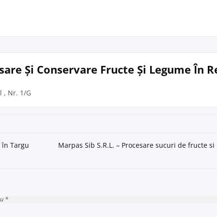
esare Și Conservare Fructe Și Legume În R
 , Nr. 1/G
e în Targu
Marpas Sib S.R.L. – Procesare sucuri de fructe si
cu *