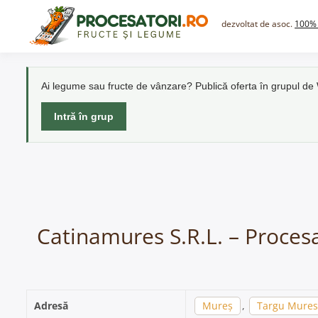
Skip
to
dezvoltat de asoc.
100% 
content
Ai legume sau fructe de vânzare? Publică oferta în grupul d
Intră în grup
Catinamures S.R.L. – Procesa
Adresă
Mureș
,
Targu Mures