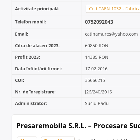
Activitate principală
Cod CAEN 1032 - Fabrica
0752092043
Telefon mobil:
Email:
catinamures@yahoo.com
Cifra de afaceri 2023:
60850 RON
Profit 2023:
14385 RON
Data înființării firmei:
17.02.2016
CUI:
35666215
Nr. de înregistrare:
J26/240/2016
Administrator:
Suciu Radu
Presaremobila S.R.L. – Procesare Su