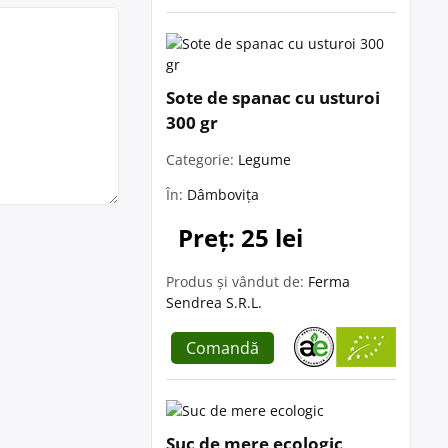
Sote de spanac cu usturoi
300 gr
Categorie:
Legume
În:
Dâmbovița
Preț: 25 lei
Produs și vândut de:
Ferma
Sendrea S.R.L.
Comandă
Suc de mere ecologic