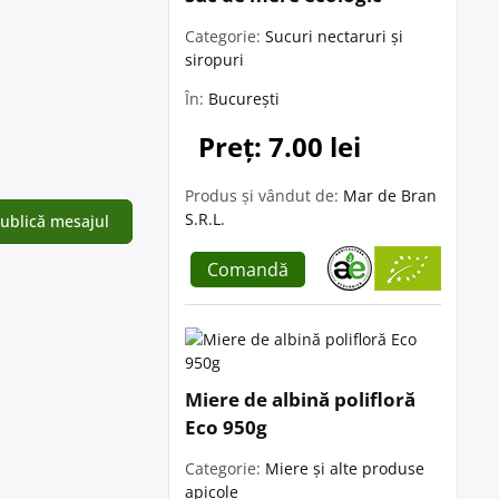
Categorie:
Sucuri nectaruri și
siropuri
În:
București
Preț: 7.00 lei
Produs și vândut de:
Mar de Bran
S.R.L.
Comandă
Miere de albină polifloră
Eco 950g
Categorie:
Miere și alte produse
apicole