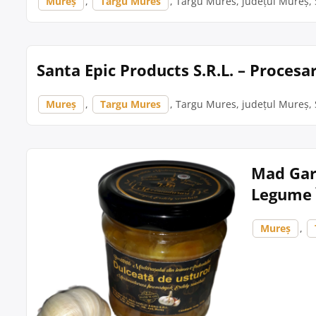
Mureș
,
Targu Mures
, Targu Mures, județul Mureș, S
Santa Epic Products S.R.L. – Proces
Mureș
,
Targu Mures
, Targu Mures, județul Mureș, 
Mad Garl
Legume 
Mureș
,