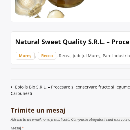
Natural Sweet Quality S.R.L. – Proc
Mureș
,
Recea
, Recea, județul Mureș, Parc Industrial
Navigare
Epioils Bio S.R.L. – Procesare și conservare fructe și legum
Carbunesti
în
articole
Trimite un mesaj
Adresa ta de email nu va fi publicată. Câmpurile obligatorii sunt marcate 
Mesaj
*