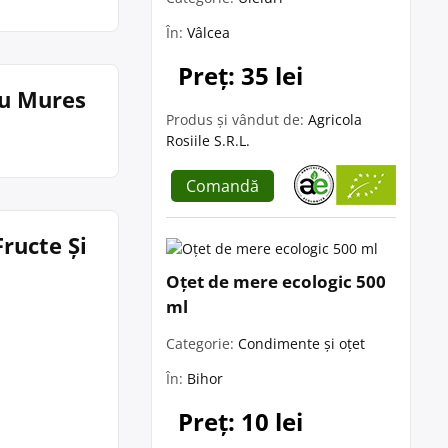
În:
Vâlcea
Preț: 35 lei
gu Mures
Produs și vândut de:
Agricola
Rosiile S.R.L.
Comandă
Fructe Și
Oțet de mere ecologic 500
ml
Categorie:
Condimente și oțet
În:
Bihor
Preț: 10 lei