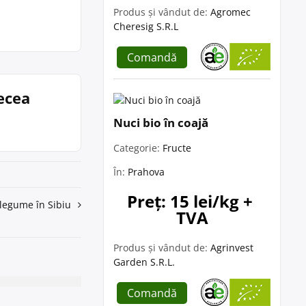
Produs și vândut de:
Agromec
Cheresig S.R.L
Comandă
ecea
Nuci bio în coajă
Categorie:
Fructe
În:
Prahova
Preț: 15 lei/kg + 
 legume în Sibiu
TVA
Produs și vândut de:
Agrinvest
Garden S.R.L.
Comandă