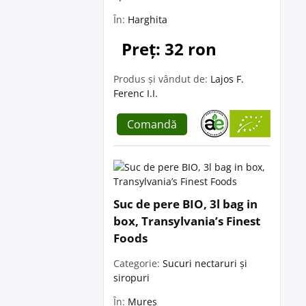
În:
Harghita
Preț: 32 ron
Produs și vândut de:
Lajos F.
Ferenc I.I.
Comandă
Suc de pere BIO, 3l bag in
box, Transylvania’s Finest
Foods
Categorie:
Sucuri nectaruri și
siropuri
În:
Mureș