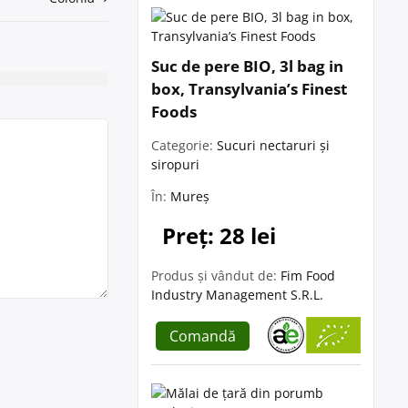
Suc de pere BIO, 3l bag in
box, Transylvania’s Finest
Foods
Categorie:
Sucuri nectaruri și
siropuri
În:
Mureș
Preț: 28 lei
Produs și vândut de:
Fim Food
Industry Management S.R.L.
Comandă