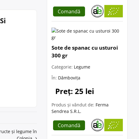
Comandă
Si
Sote de spanac cu usturoi
300 gr
Categorie:
Legume
În:
Dâmbovița
Preț: 25 lei
Produs și vândut de:
Ferma
Sendrea S.R.L.
Comandă
fructe și legume în
Colonia