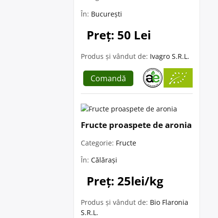
În:
București
Preț: 50 Lei
Produs și vândut de:
Ivagro S.R.L.
Comandă
Fructe proaspete de aronia
Categorie:
Fructe
În:
Călărași
Preț: 25lei/kg
Produs și vândut de:
Bio Flaronia
S.R.L.