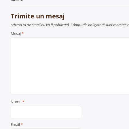
în
articole
Trimite un mesaj
Adresa ta de email nu va fi publicată. Câmpurile obligatorii sunt marcate 
Mesaj
*
Nume
*
Email
*