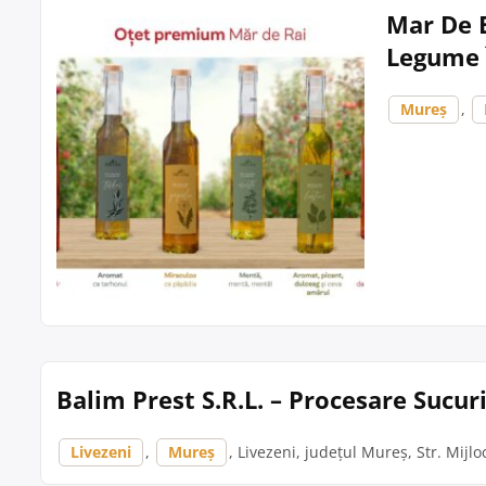
Mar De B
Legume 
Mureș
,
Balim Prest S.R.L. – Procesare Sucur
Livezeni
,
Mureș
, Livezeni, județul Mureș, Str. Mijlo