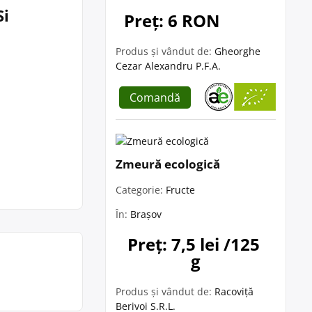
Si
Preț: 6 RON
Produs și vândut de:
Gheorghe
Cezar Alexandru P.F.A.
Comandă
Zmeură ecologică
Categorie:
Fructe
În:
Brașov
Preț: 7,5 lei /125 
g
Produs și vândut de:
Racoviță
Berivoi S.R.L.