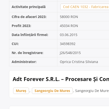
Activitate principală
Cod CAEN 1032 - Fabricarea 
Cifra de afaceri 2023:
58000 RON
Profit 2023:
45034 RON
Data înființării firmei:
03.06.2015
CUI:
34598392
Nr. de înregistrare:
J26/548/2015
Administrator:
Oprica Cristina Silviana
Adt Forever S.R.L. – Procesare Și C
Mureș
,
Sangeorgiu De Mures
, Sangeorgiu De Mures