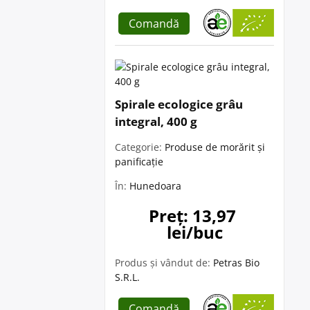
Comandă
Spirale ecologice grâu
integral, 400 g
Categorie:
Produse de morărit și
panificație
În:
Hunedoara
Preț: 13,97 
lei/buc
Produs și vândut de:
Petras Bio
S.R.L.
Comandă