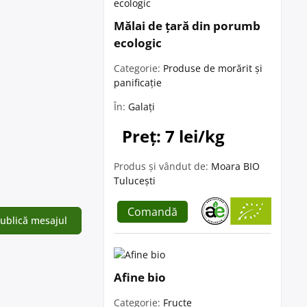
Mălai de țară din porumb
ecologic
Categorie:
Produse de morărit și
panificație
În:
Galați
Preț: 7 lei/kg
Produs și vândut de:
Moara BIO
Tulucești
Comandă
Afine bio
Categorie:
Fructe