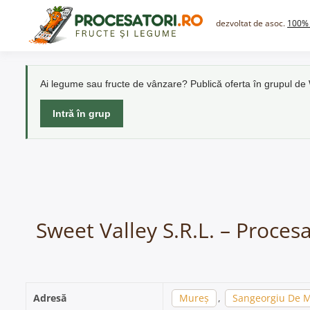
Skip
to
dezvoltat de asoc.
100% 
content
Ai legume sau fructe de vânzare? Publică oferta în grupul d
Intră în grup
Sweet Valley S.R.L. – Proces
Adresă
Mureș
,
Sangeorgiu De 