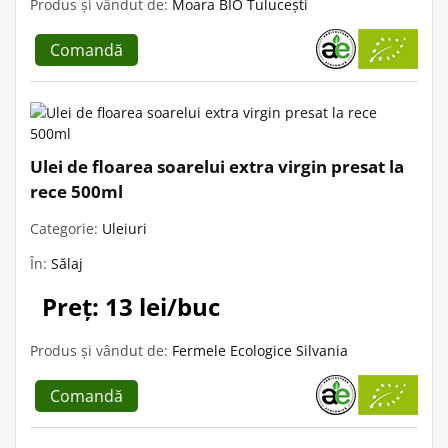
Produs și vândut de:
Moara BIO Tulucești
Comandă
Ulei de floarea soarelui extra virgin presat la
rece 500ml
Categorie:
Uleiuri
În:
Sălaj
Preț: 13 lei/buc
Produs și vândut de:
Fermele Ecologice Silvania
Comandă