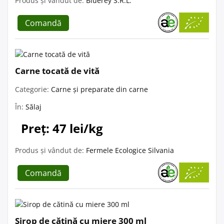
Produs și vândut de:
Bluerey S.R.L.
Comandă
Carne tocată de vită
Categorie:
Carne și preparate din carne
În:
Sălaj
Preț: 47 lei/kg
Produs și vândut de:
Fermele Ecologice Silvania
Comandă
Sirop de cătină cu miere 300 ml