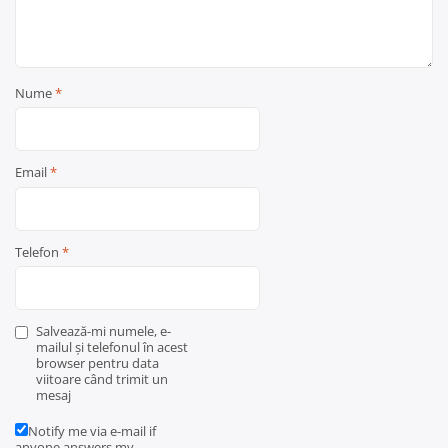
Nume
*
Email
*
Telefon
*
Salvează-mi numele, e-
mailul și telefonul în acest
browser pentru data
viitoare când trimit un
mesaj
Notify me via e-mail if
anyone answers my