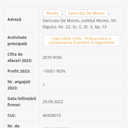
Mureș
,
Sancraiu De Mures
,
Adresă
Sancraiu De Mures, județul Mureș, Str.
Digului, Nr. 22, Sc. C, Et. 3, Ap. 13
Activitate
Cod CAEN 1039 - Prelucrarea si
conservarea fructelor si legumelor
principală
Cifra de
2070 RON
afaceri 2023:
Profit 2023:
-16051 RON
Nr. angajați
1
2023:
Data înființării
29.09.2022
firmei:
CUI:
46928010
Nr. de