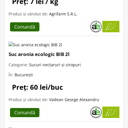
Preț: 7 lei / kg
Produs și vândut de:
Agrifarm S.R.L.
Comandă
Suc aronia ecologic BIB 2l
Categorie:
Sucuri nectaruri și siropuri
În:
București
Preț: 60 lei/buc
Produs și vândut de:
Vadean George Alexandru
Comandă