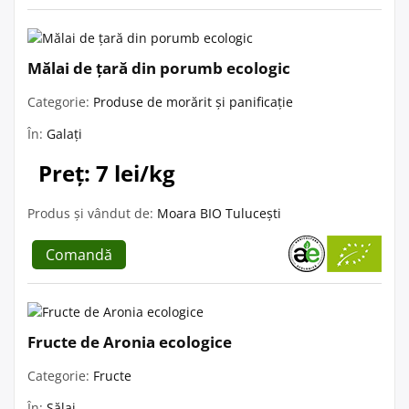
Mălai de țară din porumb ecologic
Categorie:
Produse de morărit și panificație
În:
Galați
Preț: 7 lei/kg
Produs și vândut de:
Moara BIO Tulucești
Comandă
Fructe de Aronia ecologice
Categorie:
Fructe
În:
Sălaj