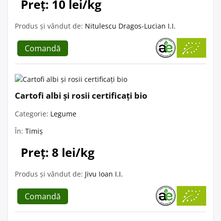
Preț: 10 lei/kg
Produs și vândut de:
Nitulescu Dragos-Lucian I.I.
Comandă
Cartofi albi și rosii certificați bio
Categorie:
Legume
În:
Timiș
Preț: 8 lei/kg
Produs și vândut de:
Jivu Ioan I.I.
Comandă