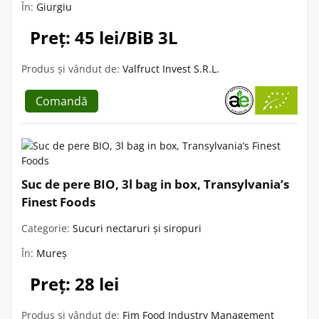
În:
Giurgiu
Preț: 45 lei/BiB 3L
Produs și vândut de:
Valfruct Invest S.R.L.
Comandă
Suc de pere BIO, 3l bag in box, Transylvania’s
Finest Foods
Categorie:
Sucuri nectaruri și siropuri
În:
Mureș
Preț: 28 lei
Produs și vândut de:
Fim Food Industry Management