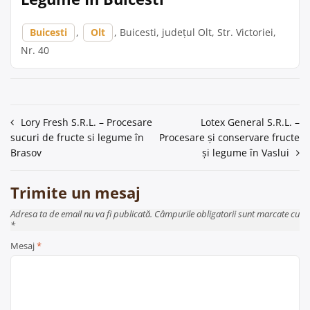
Buicesti
,
Olt
, Buicesti, județul Olt, Str. Victoriei,
Nr. 40
Navigare
Lory Fresh S.R.L. – Procesare
Lotex General S.R.L. –
sucuri de fructe si legume în
Procesare și conservare fructe
în
Brasov
și legume în Vaslui
articole
Trimite un mesaj
Adresa ta de email nu va fi publicată. Câmpurile obligatorii sunt marcate cu
*
Mesaj
*