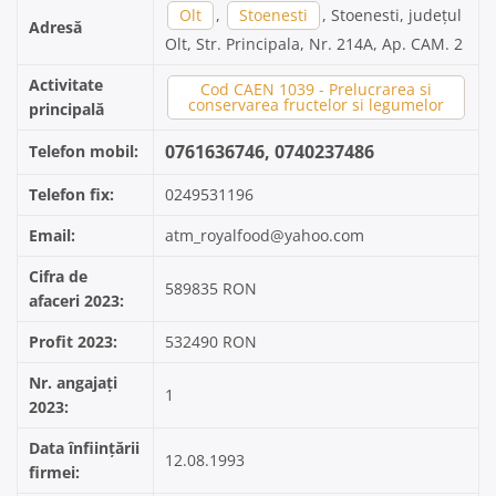
Olt
,
Stoenesti
, Stoenesti, județul
Adresă
Olt, Str. Principala, Nr. 214A, Ap. CAM. 2
Activitate
Cod CAEN 1039 - Prelucrarea si
conservarea fructelor si legumelor
principală
0761636746, 0740237486
Telefon mobil:
Telefon fix:
0249531196
Email:
atm_royalfood@yahoo.com
Cifra de
589835 RON
afaceri 2023:
Profit 2023:
532490 RON
Nr. angajați
1
2023:
Data înființării
12.08.1993
firmei: