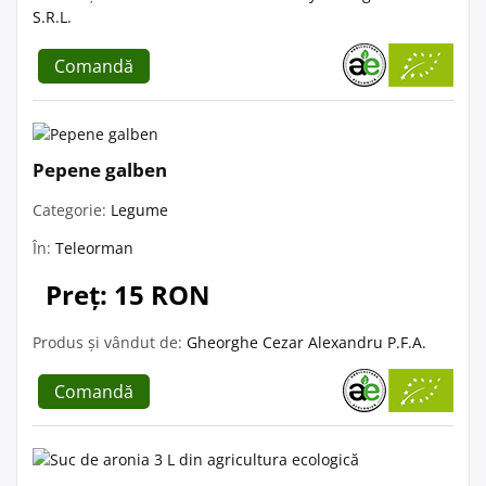
S.R.L.
Comandă
Pepene galben
Categorie:
Legume
În:
Teleorman
Preț: 15 RON
Produs și vândut de:
Gheorghe Cezar Alexandru P.F.A.
Comandă