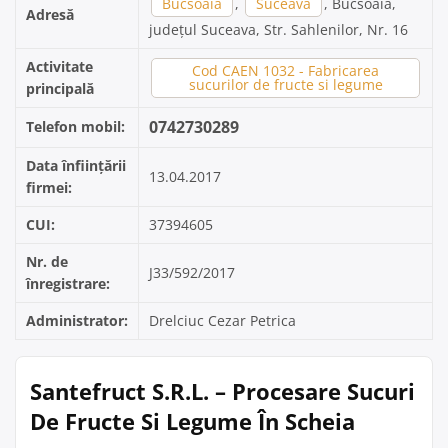
Bucsoaia
,
Suceava
, Bucsoaia,
Adresă
județul Suceava, Str. Sahlenilor, Nr. 16
Activitate
Cod CAEN 1032 - Fabricarea
sucurilor de fructe si legume
principală
0742730289
Telefon mobil:
Data înființării
13.04.2017
firmei:
CUI:
37394605
Nr. de
J33/592/2017
înregistrare:
Administrator:
Drelciuc Cezar Petrica
Santefruct S.R.L. – Procesare Sucuri
De Fructe Si Legume În Scheia