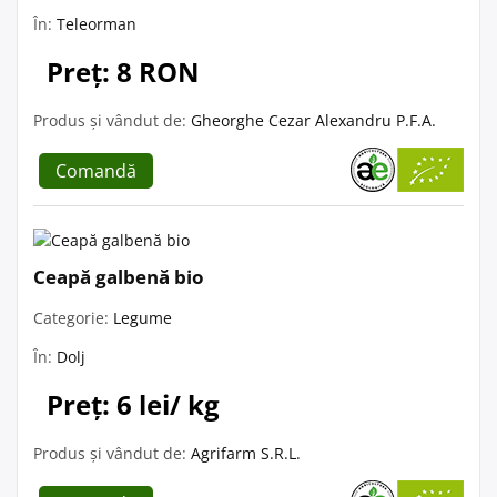
În:
Teleorman
Preț: 8 RON
Produs și vândut de:
Gheorghe Cezar Alexandru P.F.A.
Comandă
Ceapă galbenă bio
Categorie:
Legume
În:
Dolj
Preț: 6 lei/ kg
Produs și vândut de:
Agrifarm S.R.L.