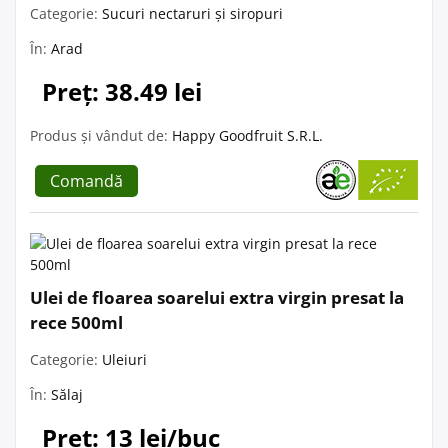
Categorie:
Sucuri nectaruri și siropuri
În:
Arad
Preț: 38.49 lei
Produs și vândut de:
Happy Goodfruit S.R.L.
Comandă
Ulei de floarea soarelui extra virgin presat la
rece 500ml
Categorie:
Uleiuri
În:
Sălaj
Preț: 13 lei/buc