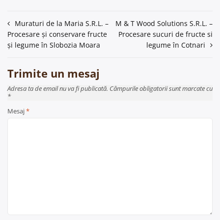
Navigare
Muraturi de la Maria S.R.L. –
M & T Wood Solutions S.R.L. –
Procesare și conservare fructe
Procesare sucuri de fructe si
în
și legume în Slobozia Moara
legume în Cotnari
articole
Trimite un mesaj
Adresa ta de email nu va fi publicată. Câmpurile obligatorii sunt marcate cu
*
Mesaj
*