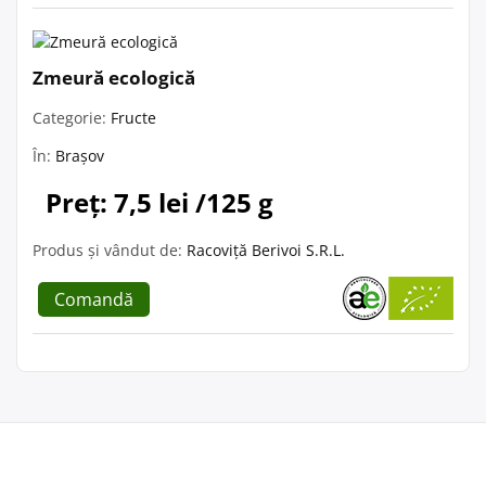
Zmeură ecologică
Categorie:
Fructe
În:
Brașov
Preț: 7,5 lei /125 g
Produs și vândut de:
Racoviță Berivoi S.R.L.
Comandă