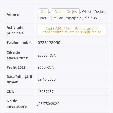
Olt
,
Otestii De Jos
, Otestii De Jos,
Adresă
județul Olt, Str. Principala , Nr. 135
Activitate
Cod CAEN 1039 - Prelucrarea si
conservarea fructelor si legumelor
principală
0723178990
Telefon mobil:
Cifra de
25300 RON
afaceri 2023:
Profit 2023:
9660 RON
Data înființării
29.10.2020
firmei:
CUI:
43257157
Nr. de
J28/750/2020
înregistrare: