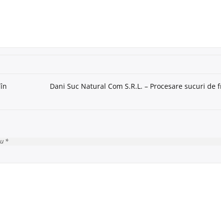
 în
Dani Suc Natural Com S.R.L. – Procesare sucuri de f
cu *