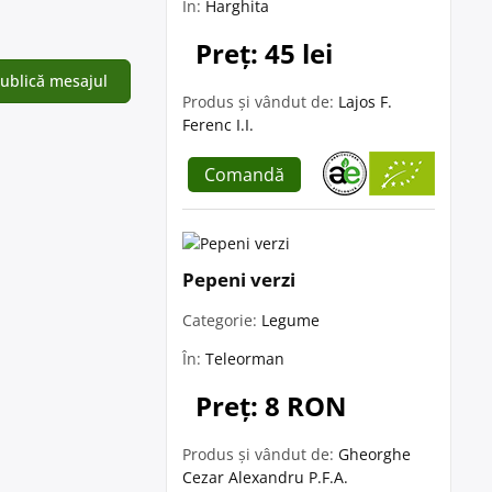
În:
Harghita
Preț: 45 lei
Produs și vândut de:
Lajos F.
Ferenc I.I.
Comandă
Pepeni verzi
Categorie:
Legume
În:
Teleorman
Preț: 8 RON
Produs și vândut de:
Gheorghe
Cezar Alexandru P.F.A.