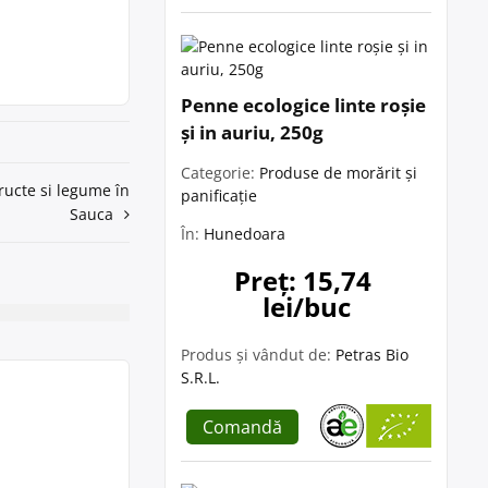
Penne ecologice linte roșie
și in auriu, 250g
Categorie:
Produse de morărit și
ructe si legume în
panificație
Sauca
În:
Hunedoara
Preț: 15,74 
lei/buc
Produs și vândut de:
Petras Bio
S.R.L.
Comandă