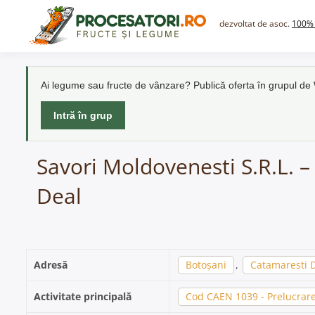
Skip
to
dezvoltat de asoc.
100% 
content
Ai legume sau fructe de vânzare? Publică oferta în grupul d
Intră în grup
Savori Moldovenesti S.R.L. –
Deal
Adresă
Botoșani
,
Catamaresti 
Activitate principală
Cod CAEN 1039 - Prelucrare