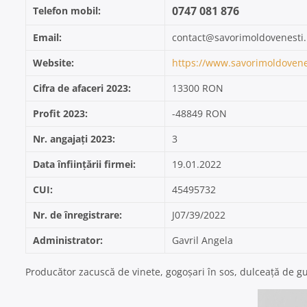
0747 081 876
Telefon mobil:
Email:
contact@savorimoldovenesti.
Website:
https://www.savorimoldovenes
Cifra de afaceri 2023:
13300 RON
Profit 2023:
-48849 RON
Nr. angajați 2023:
3
Data înființării firmei:
19.01.2022
CUI:
45495732
Nr. de înregistrare:
J07/39/2022
Administrator:
Gavril Angela
Producător zacuscă de vinete, gogoșari în sos, dulceață de g