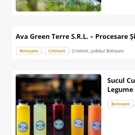
Ava Green Terre S.R.L. – Procesare Ș
Botoșani
,
Cristesti
, Cristesti, județul Botoșani
Sucul Cu
Legume 
Botoșani