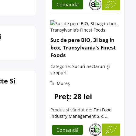
Comandă
i
Suc de pere BIO, 3l bag in
box, Transylvania’s Finest
Foods
Categorie:
Sucuri nectaruri și
siropuri
te Si
În:
Mureș
Preț: 28 lei
Produs și vândut de:
Fim Food
Industry Management S.R.L.
Comandă