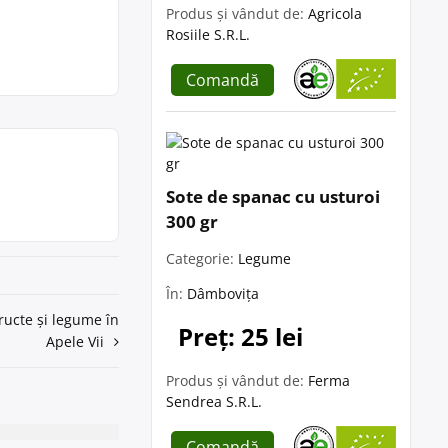
Produs și vândut de:
Agricola
Rosiile S.R.L.
Comandă
Sote de spanac cu usturoi
300 gr
Categorie:
Legume
În:
Dâmbovița
ructe și legume în
Preț: 25 lei
Apele Vii
Produs și vândut de:
Ferma
Sendrea S.R.L.
Comandă