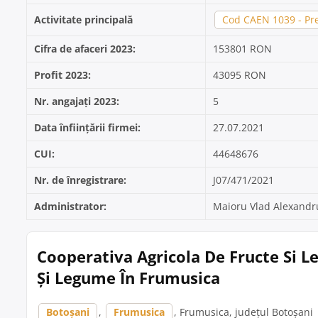
Activitate principală
Cod CAEN 1039 - Pre
Cifra de afaceri 2023:
153801 RON
Profit 2023:
43095 RON
Nr. angajați 2023:
5
Data înființării firmei:
27.07.2021
CUI:
44648676
Nr. de înregistrare:
J07/471/2021
Administrator:
Maioru Vlad Alexandr
Cooperativa Agricola De Fructe Si 
Și Legume În Frumusica
Botoșani
,
Frumusica
, Frumusica, județul Botoșani