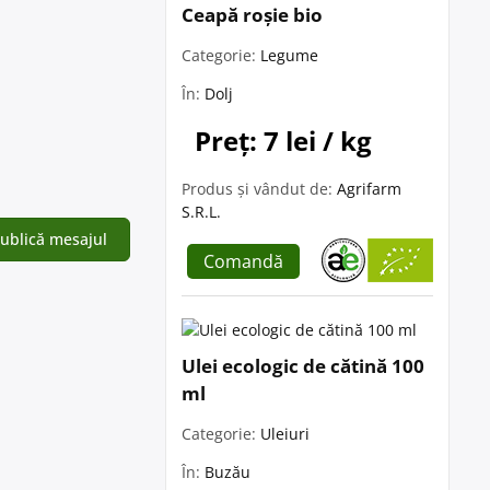
Ceapă roșie bio
Categorie:
Legume
În:
Dolj
Preț: 7 lei / kg
Produs și vândut de:
Agrifarm
S.R.L.
Comandă
Ulei ecologic de cătină 100
ml
Categorie:
Uleiuri
În:
Buzău