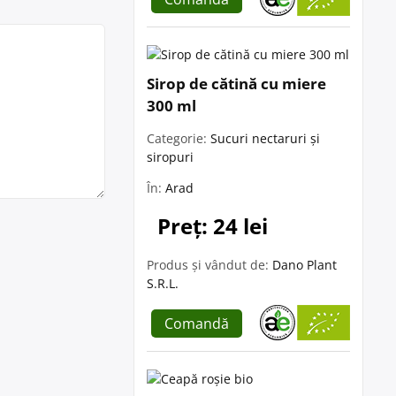
Sirop de cătină cu miere
300 ml
Categorie:
Sucuri nectaruri și
siropuri
În:
Arad
Preț: 24 lei
Produs și vândut de:
Dano Plant
S.R.L.
Comandă