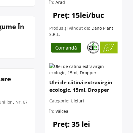
În:
Arad
Preț: 15lei/buc
egume În
Produs și vândut de:
Dano Plant
S.R.L.
Comandă
vare
Ulei de cătină extravirgin
ecologic, 15ml, Dropper
Categorie:
Uleiuri
niilor , Nr. 67
În:
Vâlcea
Preț: 35 lei