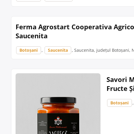
Ferma Agrostart Cooperativa Agricol
Saucenita
Botoșani
,
Saucenita
, Saucenita, județul Botoșani, N
Savori M
Fructe Ș
Botoșani