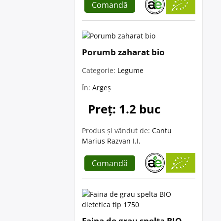
Comandă
Porumb zaharat bio
Categorie:
Legume
În:
Argeș
Preț: 1.2 buc
Produs și vândut de:
Cantu
Marius Razvan I.I.
Comandă
Faina de grau spelta BIO