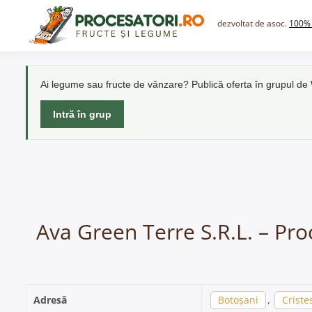
Skip
to
dezvoltat de asoc.
100% 
content
Ai legume sau fructe de vânzare? Publică oferta în grupul d
Intră în grup
Ava Green Terre S.R.L. – Proc
Adresă
Botoșani
,
Cristes