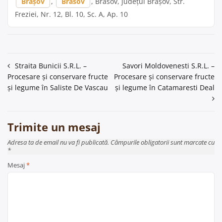
Brașov
,
Brasov
, Brasov, județul Brașov, Str.
Freziei, Nr. 12, Bl. 10, Sc. A, Ap. 10
Navigare
Straita Bunicii S.R.L. –
Savori Moldovenesti S.R.L. –
Procesare și conservare fructe
Procesare și conservare fructe
în
și legume în Saliste De Vascau
și legume în Catamaresti Deal
articole
Trimite un mesaj
Adresa ta de email nu va fi publicată. Câmpurile obligatorii sunt marcate cu
*
Mesaj
*