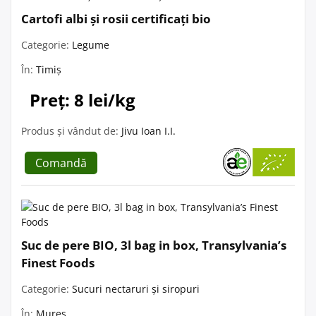
Cartofi albi și rosii certificați bio
Categorie:
Legume
În:
Timiș
Preț: 8 lei/kg
Produs și vândut de:
Jivu Ioan I.I.
Comandă
Suc de pere BIO, 3l bag in box, Transylvania’s
Finest Foods
Categorie:
Sucuri nectaruri și siropuri
În:
Mureș