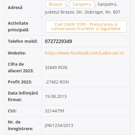
Brașov
,
Sanpetru
, Sanpetru,
Adresă
județul Brașov, Str. Dobrogei, Nr. 807
Activitate
Cod CAEN 1039 - Prelucrarea si
conservarea fructelor si legumelor
principală
0727229349
Telefon mobil:
Website:
https://www.facebook.com/LaBorcan.ro
Cifra de
32849 RON
afaceri 2023:
Profit 2023:
-27402 RON
Data înființării
19.08.2013
firmei:
CUI:
32144799
Nr. de
J08/1234/2013
înregistrare: