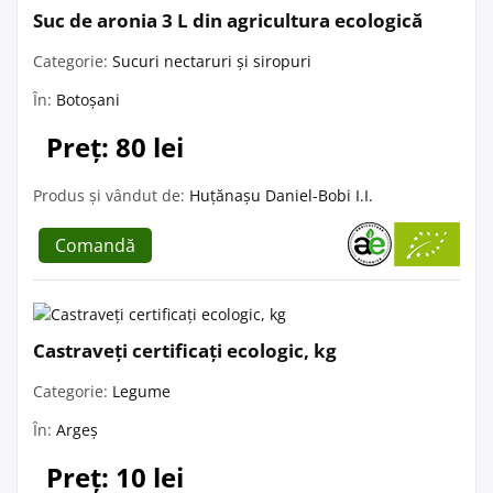
Suc de aronia 3 L din agricultura ecologică
Categorie:
Sucuri nectaruri și siropuri
În:
Botoșani
Preț: 80 lei
Produs și vândut de:
Huțănașu Daniel-Bobi I.I.
Comandă
Castraveți certificați ecologic, kg
Categorie:
Legume
În:
Argeș
Preț: 10 lei