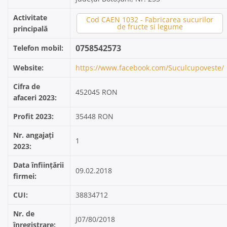
Activitate
Cod CAEN 1032 - Fabricarea sucurilor
de fructe si legume
principală
0758542573
Telefon mobil:
Website:
https://www.facebook.com/Suculcupoveste/
Cifra de
452045 RON
afaceri 2023:
Profit 2023:
35448 RON
Nr. angajați
1
2023:
Data înființării
09.02.2018
firmei:
CUI:
38834712
Nr. de
J07/80/2018
înregistrare: