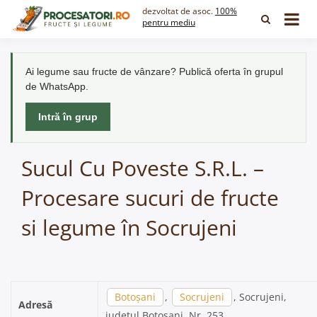
Skip
dezvoltat de asoc.
100%
to
pentru mediu
content
Ai legume sau fructe de vânzare? Publică oferta în grupul
de WhatsApp.
Intră în grup
Sucul Cu Poveste S.R.L. –
Procesare sucuri de fructe
si legume în Socrujeni
Botoșani
,
Socrujeni
, Socrujeni,
Adresă
județul Botoșani, Nr. 253