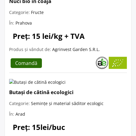
Nuci bio în coajă
Categorie:
Fructe
În:
Prahova
Preț: 15 lei/kg + TVA
Produs și vândut de:
Agrinvest Garden S.R.L.
Comandă
Butași de cătină ecologici
Categorie:
Semințe și material săditor ecologic
În:
Arad
Preț: 15lei/buc