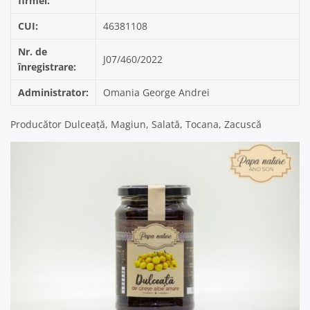
firmei:
CUI:
46381108
Nr. de
J07/460/2022
înregistrare:
Administrator:
Omania George Andrei
Producător Dulceață, Magiun, Salată, Tocana, Zacuscă