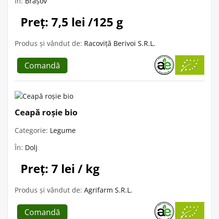
În:
Brașov
Preț: 7,5 lei /125 g
Produs și vândut de:
Racoviță Berivoi S.R.L.
Comandă
Ceapă roșie bio
Categorie:
Legume
În:
Dolj
Preț: 7 lei / kg
Produs și vândut de:
Agrifarm S.R.L.
Comandă