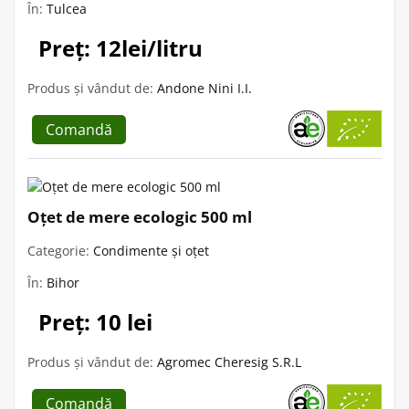
În:
Tulcea
Preț: 12lei/litru
Produs și vândut de:
Andone Nini I.I.
Comandă
Oțet de mere ecologic 500 ml
Categorie:
Condimente și oțet
În:
Bihor
Preț: 10 lei
Produs și vândut de:
Agromec Cheresig S.R.L
Comandă