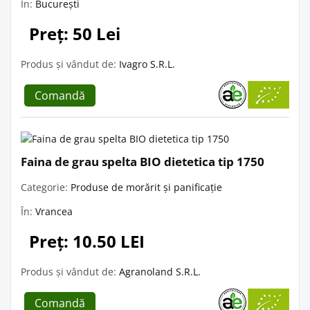
În:
București
Preț: 50 Lei
Produs și vândut de:
Ivagro S.R.L.
Comandă
Faina de grau spelta BIO dietetica tip 1750
Categorie:
Produse de morărit și panificație
În:
Vrancea
Preț: 10.50 LEI
Produs și vândut de:
Agranoland S.R.L.
Comandă