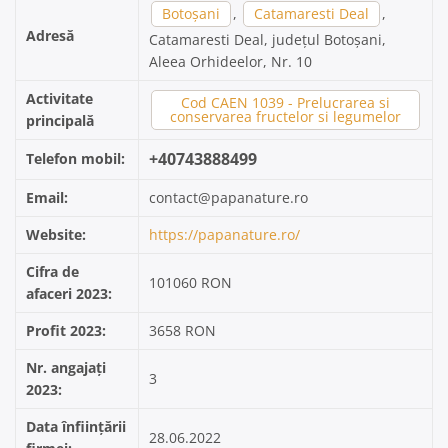
Botoșani
,
Catamaresti Deal
,
Adresă
Catamaresti Deal, județul Botoșani,
Aleea Orhideelor, Nr. 10
Activitate
Cod CAEN 1039 - Prelucrarea si
conservarea fructelor si legumelor
principală
+40743888499
Telefon mobil:
Email:
contact@papanature.ro
Website:
https://papanature.ro/
Cifra de
101060 RON
afaceri 2023:
Profit 2023:
3658 RON
Nr. angajați
3
2023:
Data înființării
28.06.2022