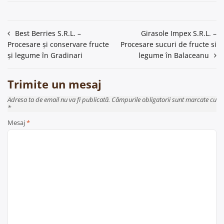
Navigare
Best Berries S.R.L. –
Girasole Impex S.R.L. –
Procesare și conservare fructe
Procesare sucuri de fructe si
în
și legume în Gradinari
legume în Balaceanu
articole
Trimite un mesaj
Adresa ta de email nu va fi publicată. Câmpurile obligatorii sunt marcate cu
*
Mesaj
*