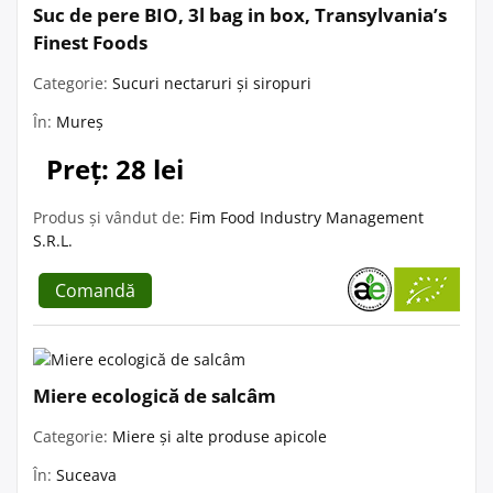
Suc de pere BIO, 3l bag in box, Transylvania’s
Finest Foods
Categorie:
Sucuri nectaruri și siropuri
În:
Mureș
Preț: 28 lei
Produs și vândut de:
Fim Food Industry Management
S.R.L.
Comandă
Miere ecologică de salcâm
Categorie:
Miere și alte produse apicole
În:
Suceava