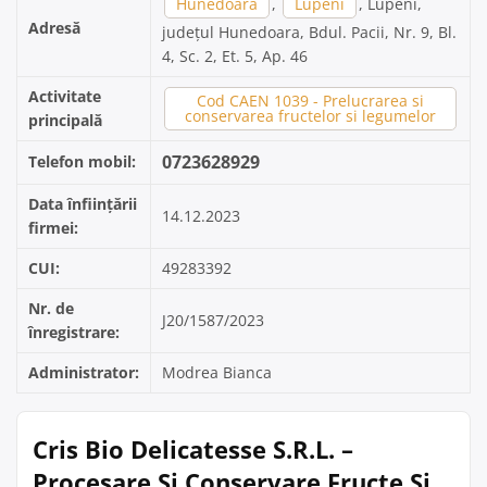
Hunedoara
,
Lupeni
, Lupeni,
Adresă
județul Hunedoara, Bdul. Pacii, Nr. 9, Bl.
4, Sc. 2, Et. 5, Ap. 46
Activitate
Cod CAEN 1039 - Prelucrarea si
conservarea fructelor si legumelor
principală
0723628929
Telefon mobil:
Data înființării
14.12.2023
firmei:
CUI:
49283392
Nr. de
J20/1587/2023
înregistrare:
Administrator:
Modrea Bianca
Cris Bio Delicatesse S.R.L. –
Procesare Și Conservare Fructe Și