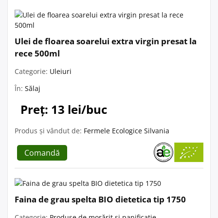
Ulei de floarea soarelui extra virgin presat la
rece 500ml
Categorie:
Uleiuri
În:
Sălaj
Preț: 13 lei/buc
Produs și vândut de:
Fermele Ecologice Silvania
Comandă
Faina de grau spelta BIO dietetica tip 1750
Categorie:
Produse de morărit și panificație