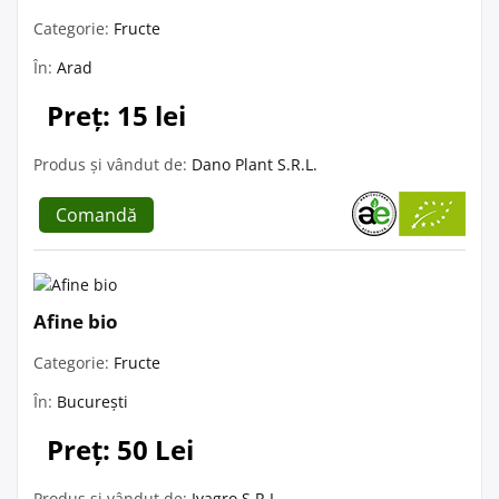
Categorie:
Fructe
În:
Arad
Preț: 15 lei
Produs și vândut de:
Dano Plant S.R.L.
Comandă
Afine bio
Categorie:
Fructe
În:
București
Preț: 50 Lei
Produs și vândut de:
Ivagro S.R.L.