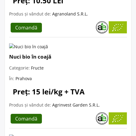
Preț: 10.50 LEI
Produs și vândut de:
Agranoland S.R.L.
Comandă
Nuci bio în coajă
Categorie:
Fructe
În:
Prahova
Preț: 15 lei/kg + TVA
Produs și vândut de:
Agrinvest Garden S.R.L.
Comandă