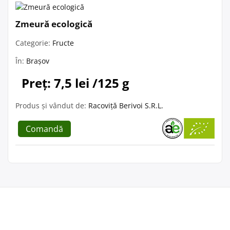
Zmeură ecologică
Categorie:
Fructe
În:
Brașov
Preț: 7,5 lei /125 g
Produs și vândut de:
Racoviță Berivoi S.R.L.
Comandă