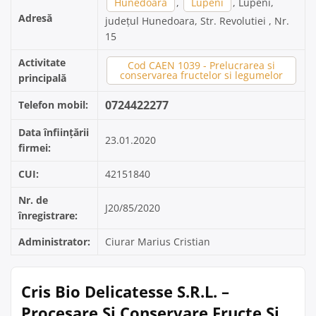
Hunedoara
,
Lupeni
, Lupeni,
Adresă
județul Hunedoara, Str. Revolutiei , Nr.
15
Activitate
Cod CAEN 1039 - Prelucrarea si
conservarea fructelor si legumelor
principală
0724422277
Telefon mobil:
Data înființării
23.01.2020
firmei:
CUI:
42151840
Nr. de
J20/85/2020
înregistrare:
Administrator:
Ciurar Marius Cristian
Cris Bio Delicatesse S.R.L. –
Procesare Și Conservare Fructe Și