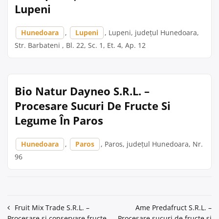
Lupeni
Hunedoara
,
Lupeni
, Lupeni, județul Hunedoara,
Str. Barbateni , Bl. 22, Sc. 1, Et. 4, Ap. 12
Bio Natur Dayneo S.R.L. –
Procesare Sucuri De Fructe Si
Legume În Paros
Hunedoara
,
Paros
, Paros, județul Hunedoara, Nr.
96
Navigare
Fruit Mix Trade S.R.L. –
Ame Predafruct S.R.L. –
Procesare și conservare fructe
Procesare sucuri de fructe si