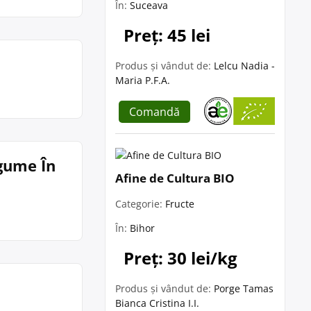
În:
Suceava
Preț: 45 lei
Produs și vândut de:
Lelcu Nadia -
Maria P.F.A.
Comandă
egume În
Afine de Cultura BIO
Categorie:
Fructe
În:
Bihor
Preț: 30 lei/kg
Produs și vândut de:
Porge Tamas
Bianca Cristina I.I.