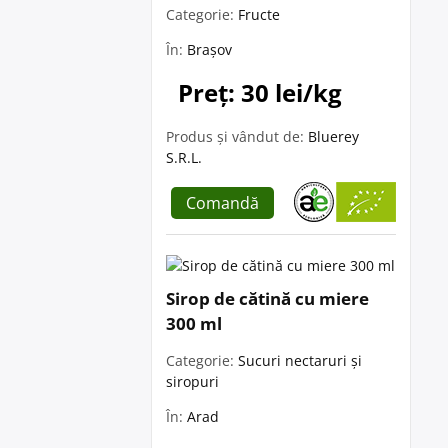
Categorie:
Fructe
În:
Brașov
Preț: 30 lei/kg
Produs și vândut de:
Bluerey
S.R.L.
Comandă
Sirop de cătină cu miere
300 ml
Categorie:
Sucuri nectaruri și
siropuri
În:
Arad