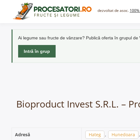
Skip
to
dezvoltat de asoc.
100% 
content
Ai legume sau fructe de vânzare? Publică oferta în grupul d
Intră în grup
Bioproduct Invest S.R.L. – P
Adresă
Hateg
,
Hunedoara