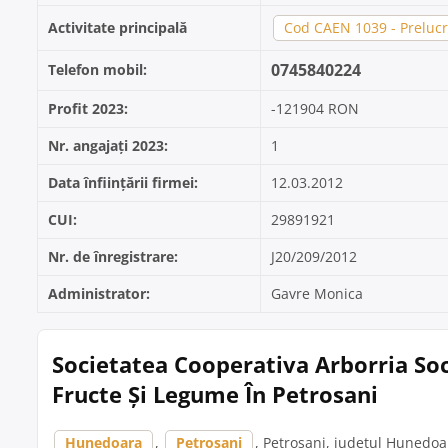
Activitate principală
Cod CAEN 1039 - Prelucra
0745840224
Telefon mobil:
Profit 2023:
-121904 RON
Nr. angajați 2023:
1
Data înființării firmei:
12.03.2012
CUI:
29891921
Nr. de înregistrare:
J20/209/2012
Administrator:
Gavre Monica
Societatea Cooperativa Arborria So
Fructe Și Legume În Petrosani
Hunedoara
,
Petrosani
, Petrosani, județul Hunedoara