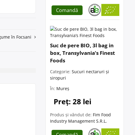
Comandă
egume în Focsani
Suc de pere BIO, 3l bag in
box, Transylvania’s Finest
Foods
Categorie:
Sucuri nectaruri și
siropuri
În:
Mureș
Preț: 28 lei
Produs și vândut de:
Fim Food
Industry Management S.R.L.
Comandă