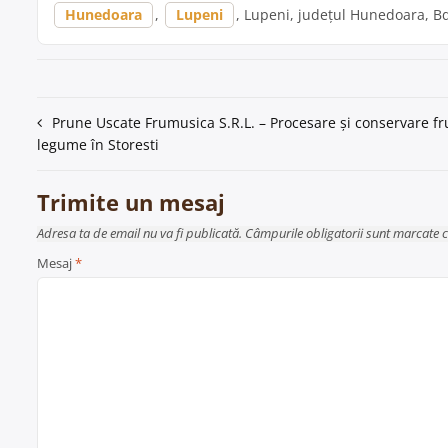
Hunedoara
,
Lupeni
, Lupeni, județul Hunedoara, Bdul.
Navigare
Prune Uscate Frumusica S.R.L. – Procesare și conservare fru
legume în Storesti
în
articole
Trimite un mesaj
Adresa ta de email nu va fi publicată. Câmpurile obligatorii sunt marcate 
Mesaj
*