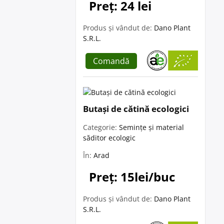
Preț: 24 lei
Produs și vândut de:
Dano Plant
S.R.L.
Comandă
Butași de cătină ecologici
Categorie:
Semințe și material
săditor ecologic
În:
Arad
Preț: 15lei/buc
Produs și vândut de:
Dano Plant
S.R.L.