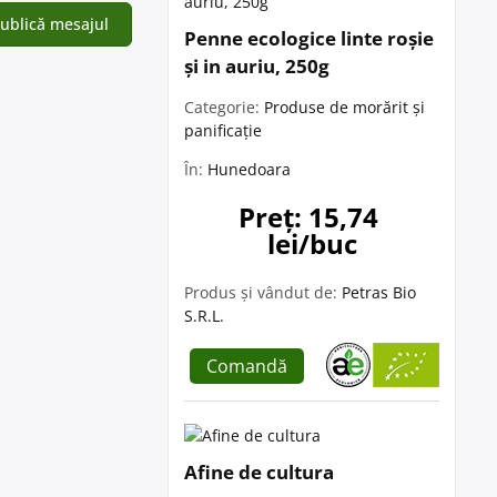
Penne ecologice linte roșie
și in auriu, 250g
Categorie:
Produse de morărit și
panificație
În:
Hunedoara
Preț: 15,74 
lei/buc
Produs și vândut de:
Petras Bio
S.R.L.
Comandă
Afine de cultura