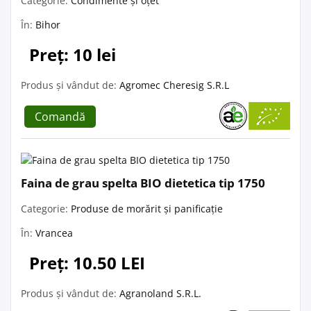
Categorie:
Condimente și oțet
În:
Bihor
Preț: 10 lei
Produs și vândut de:
Agromec Cheresig S.R.L
Comandă
Faina de grau spelta BIO dietetica tip 1750
Categorie:
Produse de morărit și panificație
În:
Vrancea
Preț: 10.50 LEI
Produs și vândut de:
Agranoland S.R.L.