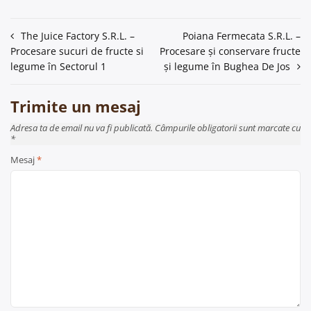
Navigare
The Juice Factory S.R.L. –
Poiana Fermecata S.R.L. –
Procesare sucuri de fructe si
Procesare și conservare fructe
în
legume în Sectorul 1
și legume în Bughea De Jos
articole
Trimite un mesaj
Adresa ta de email nu va fi publicată. Câmpurile obligatorii sunt marcate cu
*
Mesaj
*