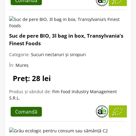
Comandă
Suc de pere BIO, 3l bag in box, Transylvania’s
Finest Foods
Categorie:
Sucuri nectaruri și siropuri
În:
Mureș
Preț: 28 lei
Produs și vândut de:
Fim Food Industry Management
S.R.L.
Comandă