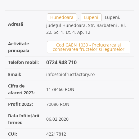
Hunedoara
,
Lupeni
, Lupeni,
Adresă
județul Hunedoara, Str. Barbateni , Bl.
22, Sc. 1, Et. 4, Ap. 12
Activitate
Cod CAEN 1039 - Prelucrarea si
conservarea fructelor si legumelor
principală
0724 948 710
Telefon mobil:
Email:
info@biofructfactory.ro
Cifra de
1178466 RON
afaceri 2023:
Profit 2023:
70086 RON
Data înființării
06.02.2020
firmei:
CUI:
42217812