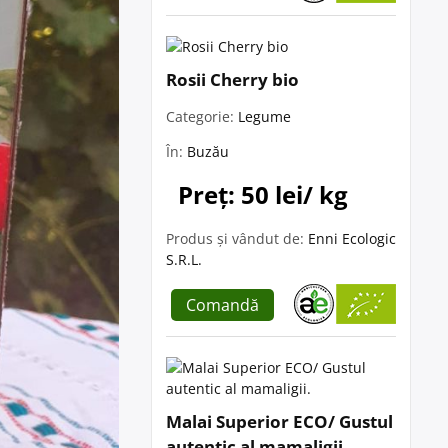
Rosii Cherry bio
Categorie:
Legume
În:
Buzău
Preț: 50 lei/ kg
Produs și vândut de:
Enni Ecologic
S.R.L.
Comandă
Malai Superior ECO/ Gustul
autentic al mamaligii.