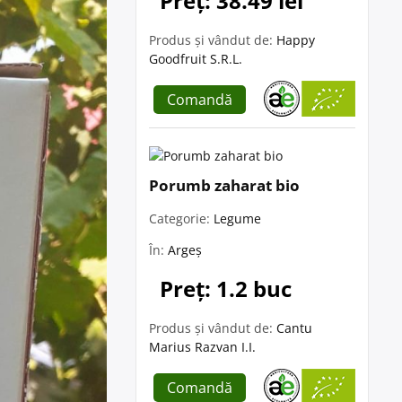
Preț: 38.49 lei
Produs și vândut de:
Happy
Goodfruit S.R.L.
Comandă
Porumb zaharat bio
Categorie:
Legume
În:
Argeș
Preț: 1.2 buc
Produs și vândut de:
Cantu
Marius Razvan I.I.
Comandă