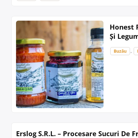
Honest F
Și Legum
Buzău
,
Erslog S.R.L. – Procesare Sucuri De F