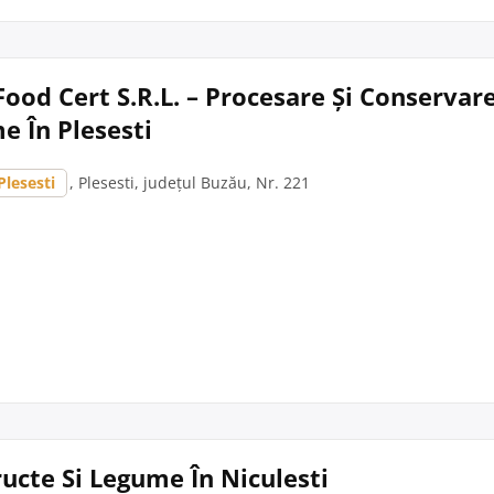
ood Cert S.R.L. – Procesare Și Conservar
e În Plesesti
Plesesti
, Plesesti, județul Buzău, Nr. 221
ructe Si Legume În Niculesti