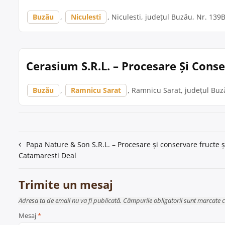
Buzău
,
Niculesti
, Niculesti, județul Buzău, Nr. 139
Cerasium S.R.L. – Procesare Și Cons
Buzău
,
Ramnicu Sarat
, Ramnicu Sarat, județul Buză
Navigare
Papa Nature & Son S.R.L. – Procesare și conservare fructe 
Catamaresti Deal
în
articole
Trimite un mesaj
Adresa ta de email nu va fi publicată. Câmpurile obligatorii sunt marcate 
Mesaj
*