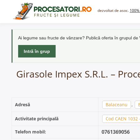
Skip
to
dezvoltat de asoc.
100% 
content
Ai legume sau fructe de vânzare? Publică oferta în grupul d
Intră în grup
Girasole Impex S.R.L. – Proc
Adresă
Balaceanu
,
Activitate principală
Cod CAEN 1032 - 
0761369056
Telefon mobil: