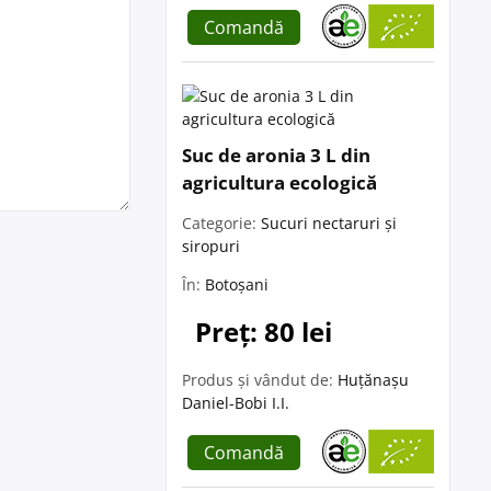
Comandă
Suc de aronia 3 L din
agricultura ecologică
Categorie:
Sucuri nectaruri și
siropuri
În:
Botoșani
Preț: 80 lei
Produs și vândut de:
Huțănașu
Daniel-Bobi I.I.
Comandă