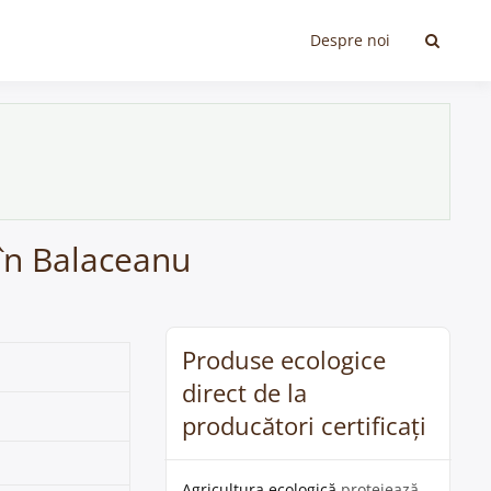
Despre noi
 în Balaceanu
Produse ecologice
direct de la
producători certificați
Agricultura ecologică
protejează