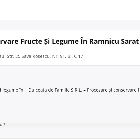
B
ervare Fructe Și Legume În Ramnicu Sarat
u, Str. Lt. Sava Rosescu, Nr. 91, Bl. C 17
și legume în
Dulceata de Familie S.R.L. – Procesare și conservare f
cu *