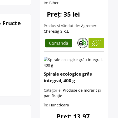
În:
Bihor
Preț: 35 lei
e Fructe
Produs și vândut de:
Agromec
Cheresig S.R.L
Comandă
Spirale ecologice grâu
integral, 400 g
Categorie:
Produse de morărit și
panificație
În:
Hunedoara
Preț: 13,97 