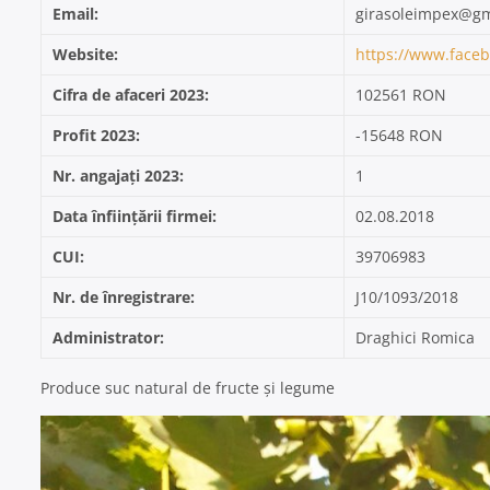
Email:
girasoleimpex@gm
Website:
https://www.face
Cifra de afaceri 2023:
102561 RON
Profit 2023:
-15648 RON
Nr. angajați 2023:
1
Data înființării firmei:
02.08.2018
CUI:
39706983
Nr. de înregistrare:
J10/1093/2018
Administrator:
Draghici Romica
Produce suc natural de fructe și legume