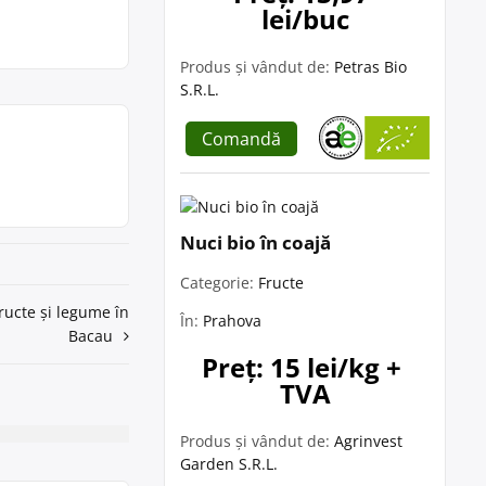
lei/buc
Produs și vândut de:
Petras Bio
S.R.L.
Comandă
Nuci bio în coajă
Categorie:
Fructe
ructe și legume în
În:
Prahova
Bacau
Preț: 15 lei/kg + 
TVA
Produs și vândut de:
Agrinvest
Garden S.R.L.