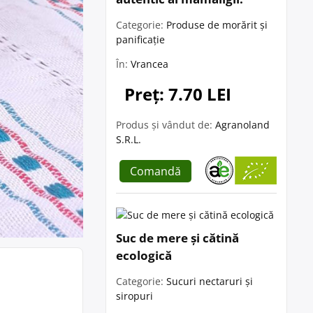
Categorie:
Produse de morărit și
panificație
În:
Vrancea
Preț: 7.70 LEI
Produs și vândut de:
Agranoland
S.R.L.
Comandă
Suc de mere și cătină
ecologică
Categorie:
Sucuri nectaruri și
siropuri