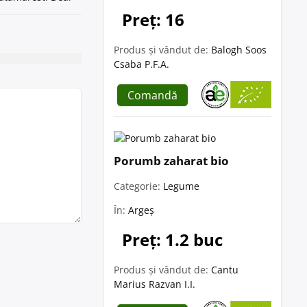
Preț: 16
Produs și vândut de:
Balogh Soos
Csaba P.F.A.
Comandă
Porumb zaharat bio
Categorie:
Legume
În:
Argeș
Preț: 1.2 buc
Produs și vândut de:
Cantu
Marius Razvan I.I.