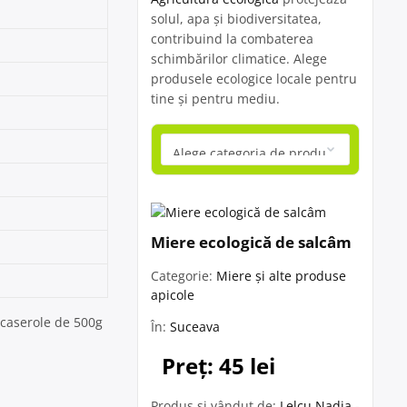
solul, apa și biodiversitatea,
contribuind la combaterea
schimbărilor climatice. Alege
produsele ecologice locale pentru
tine și pentru mediu.
Miere ecologică de salcâm
Categorie:
Miere și alte produse
apicole
 caserole de 500g
În:
Suceava
Preț: 45 lei
Produs și vândut de:
Lelcu Nadia -