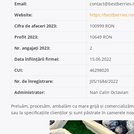
Email:
contact@bestberries.
Website:
https://bestberries.ro
Cifra de afaceri 2023:
100999 RON
Profit 2023:
10649 RON
Nr. angajați 2023:
2
Data înființării firmei:
15.06.2022
CUI:
46298020
Nr. de înregistrare:
J05/1684/2022
Administrator:
Nan Calin Octavian
Preluăm, procesăm, ambalăm cu mare grijă și comercializăm af
sau la specificațiile clienților și sunt păstrate în camerele no