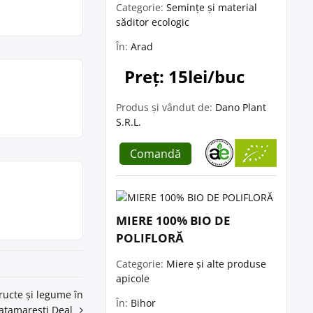
Categorie:
Semințe și material
săditor ecologic
În:
Arad
Preț: 15lei/buc
Produs și vândut de:
Dano Plant
S.R.L.
Comandă
MIERE 100% BIO DE
POLIFLORĂ
Categorie:
Miere și alte produse
apicole
ructe și legume în
În:
Bihor
atamaresti Deal