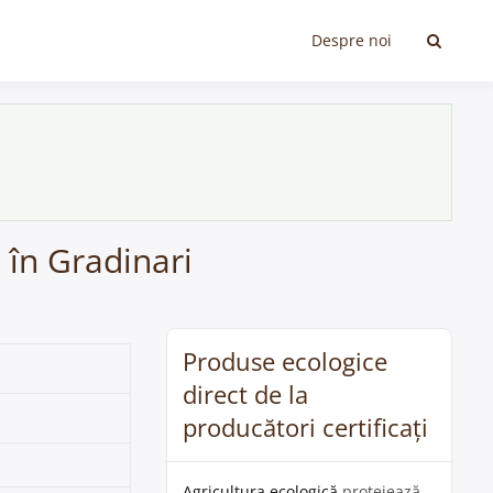
Despre noi
 în Gradinari
Produse ecologice
direct de la
producători certificați
Agricultura ecologică
protejează