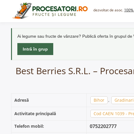
Skip
to
dezvoltat de asoc.
100% 
content
Ai legume sau fructe de vânzare? Publică oferta în grupul d
Intră în grup
Best Berries S.R.L. – Procesa
Adresă
Bihor
,
Gradinari
Activitate principală
Cod CAEN 1039 - Pre
0752202777
Telefon mobil: