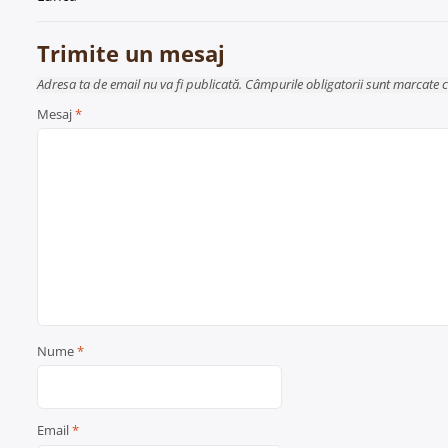
în
articole
Trimite un mesaj
Adresa ta de email nu va fi publicată. Câmpurile obligatorii sunt marcate 
Mesaj
*
Nume
*
Email
*