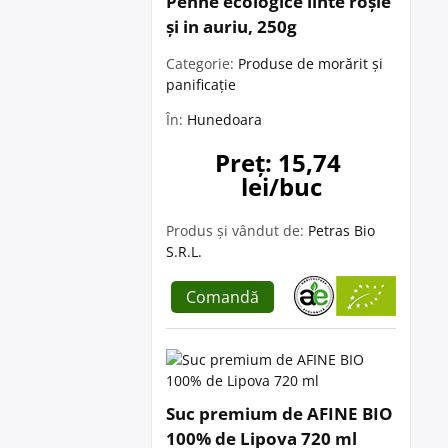
Penne ecologice linte roșie
și in auriu, 250g
Categorie:
Produse de morărit și
panificație
În:
Hunedoara
Preț: 15,74 
lei/buc
Produs și vândut de:
Petras Bio
S.R.L.
Comandă
Suc premium de AFINE BIO
100% de Lipova 720 ml