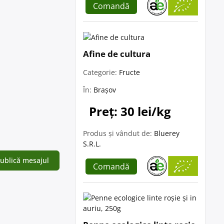
Comandă
Afine de cultura
Categorie:
Fructe
În:
Brașov
Preț: 30 lei/kg
Produs și vândut de:
Bluerey
S.R.L.
Comandă