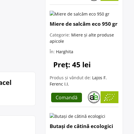
Miere de salcâm eco 950 gr
Categorie:
Miere și alte produse
apicole
În:
Harghita
Preț: 45 lei
Produs și vândut de:
Lajos F.
acel
Ferenc I.I.
Comandă
Butași de cătină ecologici