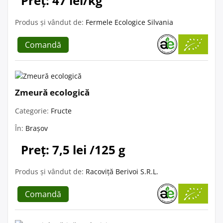
Preț: 47 lei/kg
Produs și vândut de:
Fermele Ecologice Silvania
Comandă
Zmeură ecologică
Categorie:
Fructe
În:
Brașov
Preț: 7,5 lei /125 g
Produs și vândut de:
Racoviță Berivoi S.R.L.
Comandă