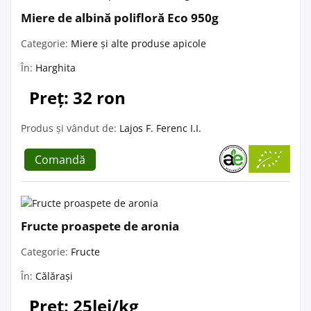
Miere de albină polifloră Eco 950g
Categorie:
Miere și alte produse apicole
În:
Harghita
Preț: 32 ron
Produs și vândut de:
Lajos F. Ferenc I.I.
Comandă
Fructe proaspete de aronia
Categorie:
Fructe
În:
Călărași
Preț: 25lei/kg