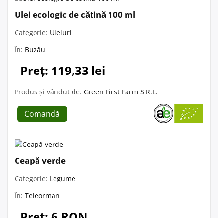
Ulei ecologic de cătină 100 ml
Categorie:
Uleiuri
În:
Buzău
Preț: 119,33 lei
Produs și vândut de:
Green First Farm S.R.L.
Comandă
Ceapă verde
Categorie:
Legume
În:
Teleorman
Preț: 6 RON