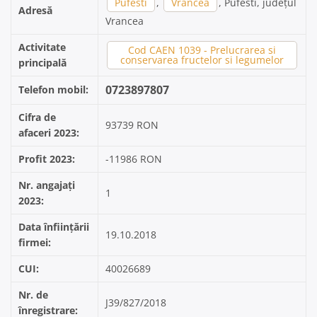
Pufesti
,
Vrancea
, Pufesti, județul
Adresă
Vrancea
Activitate
Cod CAEN 1039 - Prelucrarea si
conservarea fructelor si legumelor
principală
0723897807
Telefon mobil:
Cifra de
93739 RON
afaceri 2023:
Profit 2023:
-11986 RON
Nr. angajați
1
2023:
Data înființării
19.10.2018
firmei:
CUI:
40026689
Nr. de
J39/827/2018
înregistrare: