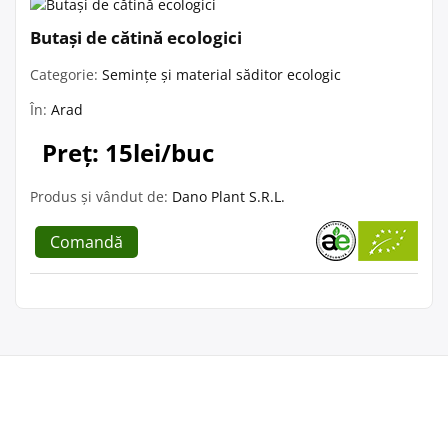
Butași de cătină ecologici
Categorie:
Semințe și material săditor ecologic
În:
Arad
Preț: 15lei/buc
Produs și vândut de:
Dano Plant S.R.L.
Comandă