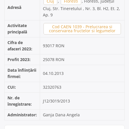
Cluj
,
Floresti
, Floresti, județul
Adresă
Cluj, Str. Tineretului , Nr. 3, Bl. H2, Et. 2,
Ap. 9
Activitate
Cod CAEN 1039 - Prelucrarea si
conservarea fructelor si legumelor
principală
Cifra de
93017 RON
afaceri 2023:
Profit 2023:
25078 RON
Data înființării
04.10.2013
firmei:
CUI:
32320763
Nr. de
J12/3019/2013
înregistrare:
Administrator:
Ganja Dana Angela