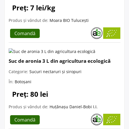
Preț: 7 lei/kg
Produs și vândut de:
Moara BIO Tulucești
Comandă
Suc de aronia 3 L din agricultura ecologică
Categorie:
Sucuri nectaruri și siropuri
În:
Botoșani
Preț: 80 lei
Produs și vândut de:
Huțănașu Daniel-Bobi I.I.
Comandă