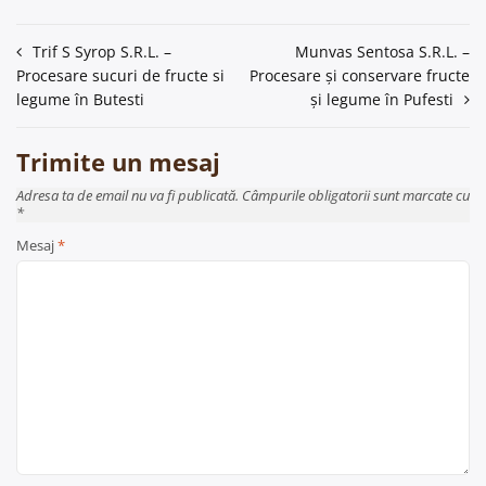
Navigare
Trif S Syrop S.R.L. –
Munvas Sentosa S.R.L. –
Procesare sucuri de fructe si
Procesare și conservare fructe
în
legume în Butesti
și legume în Pufesti
articole
Trimite un mesaj
Adresa ta de email nu va fi publicată. Câmpurile obligatorii sunt marcate cu
*
Mesaj
*