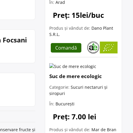
În:
Arad
Preț: 15lei/buc
Produs și vândut de:
Dano Plant
S.R.L.
n Focsani
Comandă
Suc de mere ecologic
Categorie:
Sucuri nectaruri și
siropuri
În:
București
Preț: 7.00 lei
nservare fructe și
Produs și vândut de:
Mar de Bran