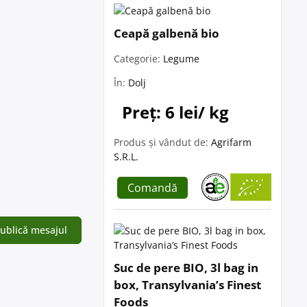
Ceapă galbenă bio
Categorie:
Legume
În:
Dolj
Preț: 6 lei/ kg
Produs și vândut de:
Agrifarm
S.R.L.
Comandă
Suc de pere BIO, 3l bag in
box, Transylvania’s Finest
Foods