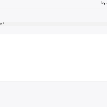
leg
cu *