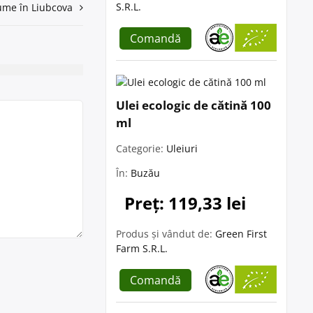
S.R.L.
ume în Liubcova
Comandă
Ulei ecologic de cătină 100
ml
Categorie:
Uleiuri
În:
Buzău
Preț: 119,33 lei
Produs și vândut de:
Green First
Farm S.R.L.
Comandă