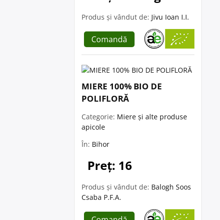
Produs și vândut de:
Jivu Ioan I.I.
Comandă
MIERE 100% BIO DE
POLIFLORĂ
Categorie:
Miere și alte produse
apicole
În:
Bihor
Preț: 16
Produs și vândut de:
Balogh Soos
Csaba P.F.A.
Comandă