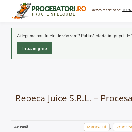
Skip
to
dezvoltat de asoc.
100% 
content
Ai legume sau fructe de vânzare? Publică oferta în grupul d
Intră în grup
Rebeca Juice S.R.L. – Proces
Adresă
Marasesti
,
Vrance