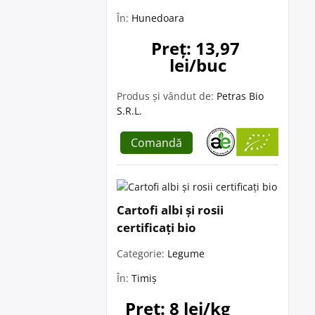
În:
Hunedoara
Preț: 13,97 
lei/buc
Produs și vândut de:
Petras Bio
S.R.L.
Comandă
Cartofi albi și rosii
certificați bio
Categorie:
Legume
În:
Timiș
Preț: 8 lei/kg