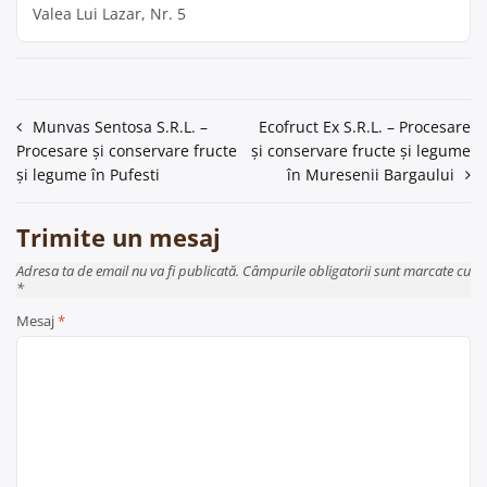
Valea Lui Lazar, Nr. 5
Navigare
Munvas Sentosa S.R.L. –
Ecofruct Ex S.R.L. – Procesare
Procesare și conservare fructe
și conservare fructe și legume
în
și legume în Pufesti
în Muresenii Bargaului
articole
Trimite un mesaj
Adresa ta de email nu va fi publicată. Câmpurile obligatorii sunt marcate cu
*
Mesaj
*