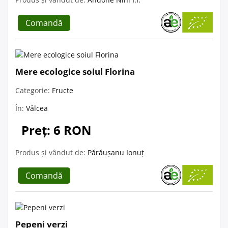
Comandă
Mere ecologice soiul Florina
Categorie:
Fructe
În:
Vâlcea
Preț: 6 RON
Produs și vândut de:
Părăușanu Ionuț
Comandă
Pepeni verzi