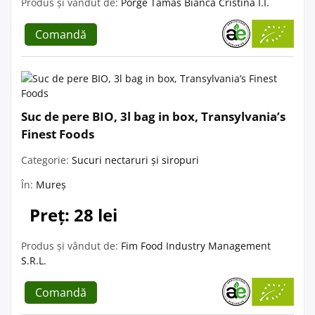
Produs și vândut de:
Porge Tamas Bianca Cristina I.I.
Comandă
Suc de pere BIO, 3l bag in box, Transylvania’s
Finest Foods
Categorie:
Sucuri nectaruri și siropuri
În:
Mureș
Preț: 28 lei
Produs și vândut de:
Fim Food Industry Management
S.R.L.
Comandă