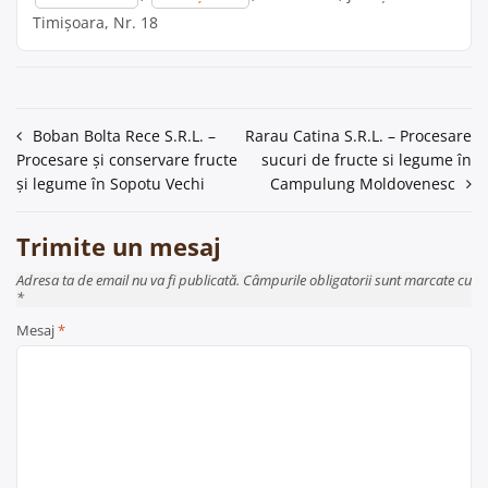
Timișoara, Nr. 18
Navigare
Boban Bolta Rece S.R.L. –
Rarau Catina S.R.L. – Procesare
Procesare și conservare fructe
sucuri de fructe si legume în
în
și legume în Sopotu Vechi
Campulung Moldovenesc
articole
Trimite un mesaj
Adresa ta de email nu va fi publicată. Câmpurile obligatorii sunt marcate cu
*
Mesaj
*