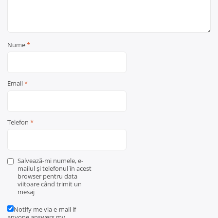
Nume
*
Email
*
Telefon
*
Salvează-mi numele, e-
mailul și telefonul în acest
browser pentru data
viitoare când trimit un
mesaj
Notify me via e-mail if
anyone answers my