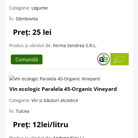
Categorie:
Legume
În:
Dâmbovița
Preț: 25 lei
Produs și vândut de:
Ferma Sendrea S.R.L.
Comandă
Vin ecologic Paralela 45-Organic Vineyard
Categorie:
Vin și băuturi alcoolice
În:
Tulcea
Preț: 12lei/litru
Produs și vândut de:
Andone Nini I.I.