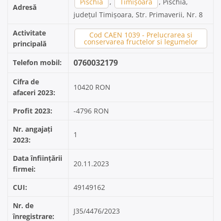
Pischia
,
Timișoara
, Pischia,
Adresă
județul Timișoara, Str. Primaverii, Nr. 8
Activitate
Cod CAEN 1039 - Prelucrarea si
conservarea fructelor si legumelor
principală
0760032179
Telefon mobil:
Cifra de
10420 RON
afaceri 2023:
Profit 2023:
-4796 RON
Nr. angajați
1
2023:
Data înființării
20.11.2023
firmei:
CUI:
49149162
Nr. de
J35/4476/2023
înregistrare: