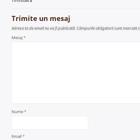
Timisoara
în
articole
Trimite un mesaj
Adresa ta de email nu va fi publicată. Câmpurile obligatorii sunt marcate 
Mesaj
*
Nume
*
Email
*