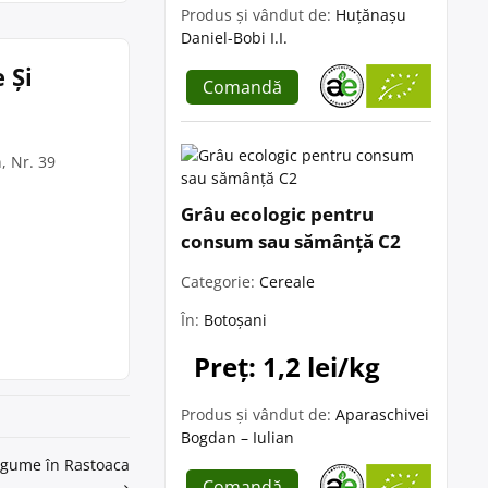
Produs și vândut de:
Huțănașu
Daniel-Bobi I.I.
 Și
Comandă
, Nr. 39
Grâu ecologic pentru
consum sau sămânță C2
Categorie:
Cereale
În:
Botoșani
Preț: 1,2 lei/kg
Produs și vândut de:
Aparaschivei
Bogdan – Iulian
legume în Rastoaca
Comandă