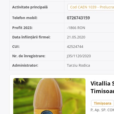
Activitate principală
Cod CAEN 1039 - Prelucrar
0726743159
Telefon mobil:
Profit 2023:
-1866 RON
Data înființării firmei:
21.05.2020
CUI:
42524744
Nr. de înregistrare:
J35/1120/2020
Administrator:
Tarziu Rodica
Vitallia
Timisoa
Timișoara
P, Ap. SP. CO