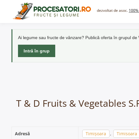
Skip
to
dezvoltat de asoc.
100% 
content
Ai legume sau fructe de vânzare? Publică oferta în grupul d
Intră în grup
T & D Fruits & Vegetables S.
Adresă
Timișoara
,
Timisoara