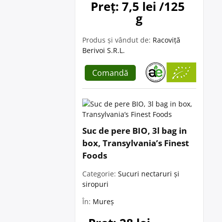
Preț: 7,5 lei /125 
g
Produs și vândut de:
Racoviță
Berivoi S.R.L.
Comandă
Suc de pere BIO, 3l bag in
box, Transylvania’s Finest
Foods
Categorie:
Sucuri nectaruri și
siropuri
În:
Mureș