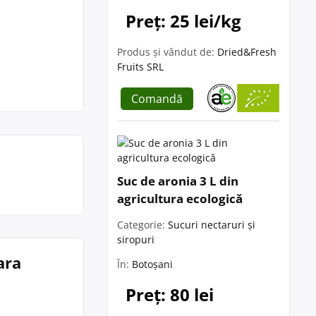
Preț: 25 lei/kg
Produs și vândut de:
Dried&Fresh
Fruits SRL
Comandă
Suc de aronia 3 L din
agricultura ecologică
Categorie:
Sucuri nectaruri și
siropuri
ara
În:
Botoșani
Preț: 80 lei