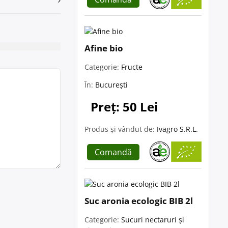
Afine bio
Categorie:
Fructe
În:
București
Preț: 50 Lei
Produs și vândut de:
Ivagro S.R.L.
Comandă
Suc aronia ecologic BIB 2l
Categorie:
Sucuri nectaruri și