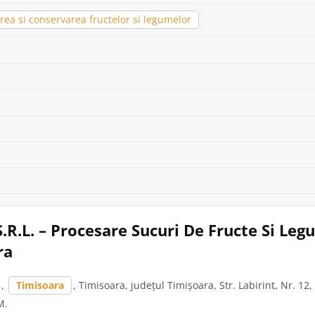
ea si conservarea fructelor si legumelor
 S.R.L. – Procesare Sucuri De Fructe Si Leg
ra
,
Timisoara
, Timisoara, județul Timișoara, Str. Labirint, Nr. 12, B
M.