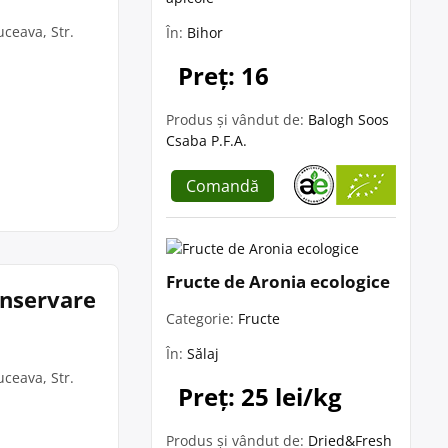
ceava, Str.
În:
Bihor
Preț: 16
Produs și vândut de:
Balogh Soos
Csaba P.F.A.
Comandă
Fructe de Aronia ecologice
onservare
Categorie:
Fructe
În:
Sălaj
ceava, Str.
Preț: 25 lei/kg
Produs și vândut de:
Dried&Fresh