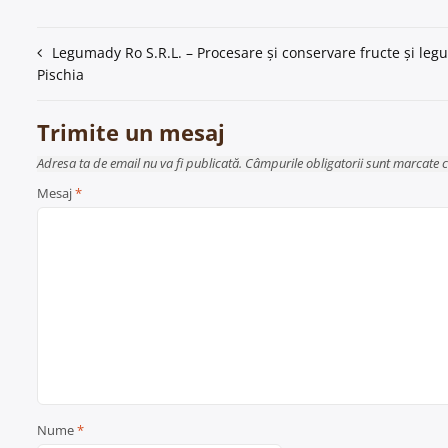
Navigare
Legumady Ro S.R.L. – Procesare și conservare fructe și leg
Pischia
în
articole
Trimite un mesaj
Adresa ta de email nu va fi publicată. Câmpurile obligatorii sunt marcate 
Mesaj
*
Nume
*