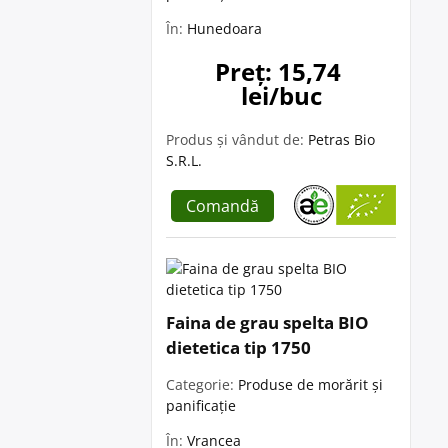
În:
Hunedoara
Preț: 15,74 
lei/buc
Produs și vândut de:
Petras Bio
S.R.L.
Comandă
Faina de grau spelta BIO
dietetica tip 1750
Categorie:
Produse de morărit și
panificație
În:
Vrancea