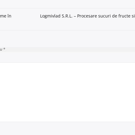
ume în
Logmivlad S.R.L. – Procesare sucuri de fructe s
cu *