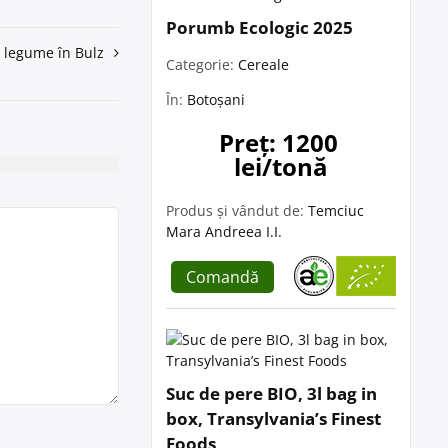
Porumb Ecologic 2025
i legume în Bulz
Categorie:
Cereale
În:
Botoșani
Preț: 1200 
lei/tonă
Produs și vândut de:
Temciuc
Mara Andreea I.I.
Comandă
Suc de pere BIO, 3l bag in
box, Transylvania’s Finest
Foods