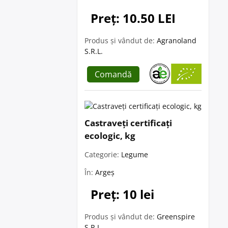
Preț: 10.50 LEI
Produs și vândut de:
Agranoland
S.R.L.
Comandă
Castraveți certificați
ecologic, kg
Categorie:
Legume
În:
Argeș
Preț: 10 lei
Produs și vândut de:
Greenspire
S.R.L.