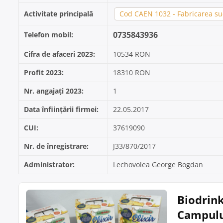
Activitate principală
Cod CAEN 1032 - Fabricarea suc
0735843936
Telefon mobil:
Cifra de afaceri 2023:
10534 RON
Profit 2023:
18310 RON
Nr. angajați 2023:
1
Data înființării firmei:
22.05.2017
CUI:
37619090
Nr. de înregistrare:
J33/870/2017
Administrator:
Lechovolea George Bogdan
Biodrink
Campul