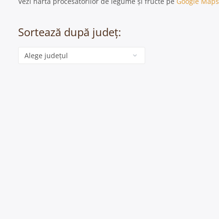
Vezi harta procesatorilor de legume și fructe pe
Google Maps
Sortează după județ:
Categorie