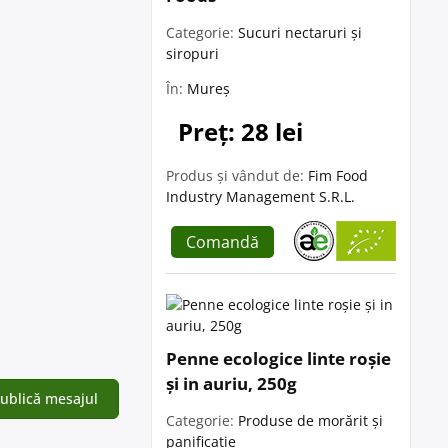
Categorie:
Sucuri nectaruri și
siropuri
În:
Mureș
Preț: 28 lei
Produs și vândut de:
Fim Food
Industry Management S.R.L.
Comandă
Penne ecologice linte roșie
și in auriu, 250g
Categorie:
Produse de morărit și
panificație