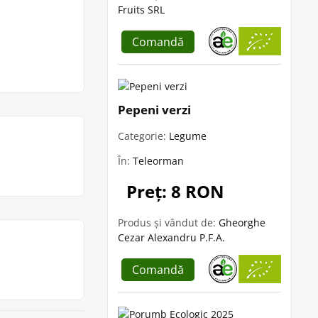
Fruits SRL
Comandă
Pepeni verzi
Categorie:
Legume
În:
Teleorman
Preț: 8 RON
Produs și vândut de:
Gheorghe
Cezar Alexandru P.F.A.
Comandă