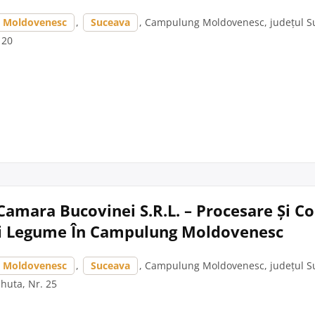
 Moldovenesc
,
Suceava
, Campulung Moldovenesc, județul Su
. 20
Camara Bucovinei S.R.L. – Procesare Și C
Și Legume În Campulung Moldovenesc
 Moldovenesc
,
Suceava
, Campulung Moldovenesc, județul Su
huta, Nr. 25