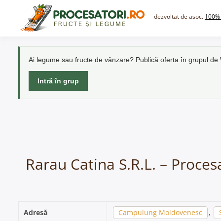
Skip
to
dezvoltat de asoc.
100% 
content
Ai legume sau fructe de vânzare? Publică oferta în grupul d
Intră în grup
Rarau Catina S.R.L. – Proce
Adresă
Campulung Moldovenesc
,