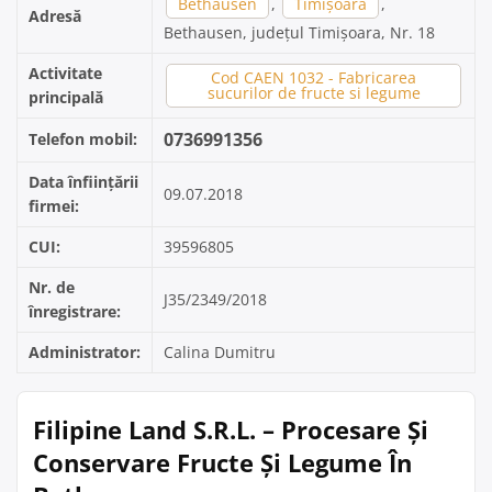
Bethausen
,
Timișoara
,
Adresă
Bethausen, județul Timișoara, Nr. 18
Activitate
Cod CAEN 1032 - Fabricarea
sucurilor de fructe si legume
principală
0736991356
Telefon mobil:
Data înființării
09.07.2018
firmei:
CUI:
39596805
Nr. de
J35/2349/2018
înregistrare:
Administrator:
Calina Dumitru
Filipine Land S.R.L. – Procesare Și
Conservare Fructe Și Legume În