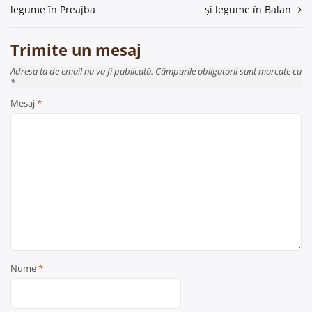
în
legume în Preajba
și legume în Balan
articole
Trimite un mesaj
Adresa ta de email nu va fi publicată. Câmpurile obligatorii sunt marcate cu
*
Mesaj
*
Nume
*