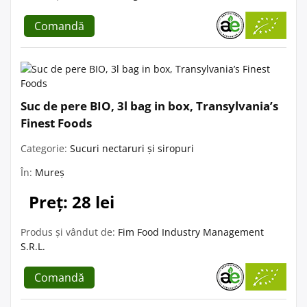
Comandă
Suc de pere BIO, 3l bag in box, Transylvania’s
Finest Foods
Categorie:
Sucuri nectaruri și siropuri
În:
Mureș
Preț: 28 lei
Produs și vândut de:
Fim Food Industry Management
S.R.L.
Comandă