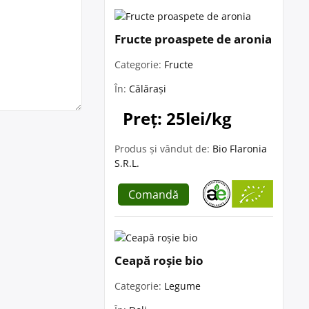
Fructe proaspete de aronia
Categorie:
Fructe
În:
Călărași
Preț: 25lei/kg
Produs și vândut de:
Bio Flaronia
S.R.L.
Comandă
Ceapă roșie bio
Categorie:
Legume