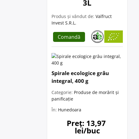
3L
Produs și vândut de:
Valfruct
Invest S.R.L.
Comandă
Spirale ecologice grâu
integral, 400 g
Categorie:
Produse de morărit și
panificație
În:
Hunedoara
Preț: 13,97 
lei/buc