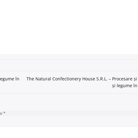
 legume în
The Natural Confectionery House S.R.L. – Procesare și
și legume în
cu *