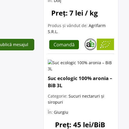
În:
Dolj
Preț: 7 lei / kg
Produs și vândut de:
Agrifarm
S.R.L.
Comandă
Suc ecologic 100% aronia –
BiB 3L
Categorie:
Sucuri nectaruri și
siropuri
În:
Giurgiu
Preț: 45 lei/BiB 