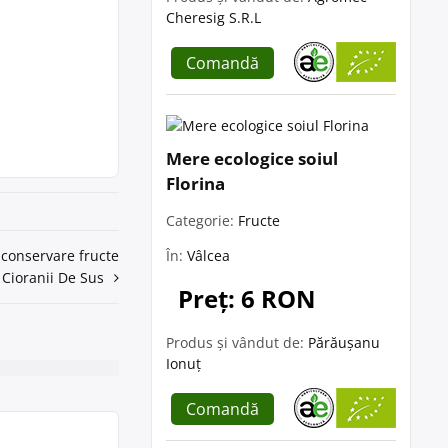
Cheresig S.R.L
Comandă
Mere ecologice soiul
Florina
Categorie:
Fructe
În:
Vâlcea
 conservare fructe
 Cioranii De Sus
Preț: 6 RON
Produs și vândut de:
Părăușanu
Ionuț
Comandă