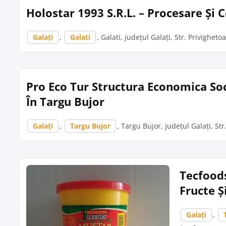
Holostar 1993 S.R.L. – Procesare Și 
Galați
,
Galati
, Galati, județul Galați, Str. Privighetoa
Pro Eco Tur Structura Economica Soc
În Targu Bujor
Galați
,
Targu Bujor
, Targu Bujor, județul Galați, Str
Tecfood
Fructe Ș
Galați
,