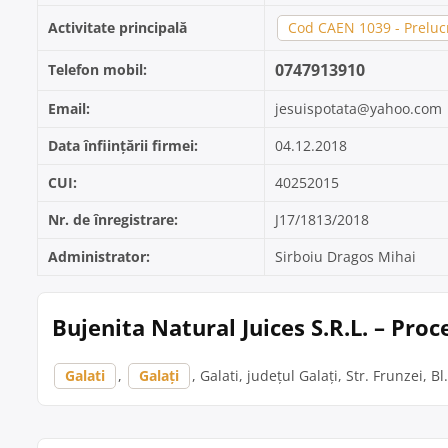
Activitate principală
Cod CAEN 1039 - Prelucr
0747913910
Telefon mobil:
Email:
jesuispotata@yahoo.com
Data înființării firmei:
04.12.2018
CUI:
40252015
Nr. de înregistrare:
J17/1813/2018
Administrator:
Sirboiu Dragos Mihai
Bujenita Natural Juices S.R.L. – Pro
Galati
,
Galați
, Galati, județul Galați, Str. Frunzei, Bl.