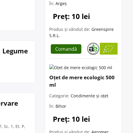
În:
Argeș
Preț: 10 lei
Produs și vândut de:
Greenspire
S.R.L.
Comandă
Si Legume
Oțet de mere ecologic 500
ml
Categorie:
Condimente și oțet
ervare
În:
Bihor
Preț: 10 lei
 Sc. 1, Et. P,
Produs și vândut de:
Agromec