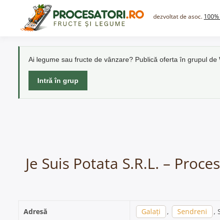
Skip
to
dezvoltat de asoc.
100% 
content
Ai legume sau fructe de vânzare? Publică oferta în grupul d
Intră în grup
Je Suis Potata S.R.L. – Proce
Adresă
Galați
,
Sendreni
, 