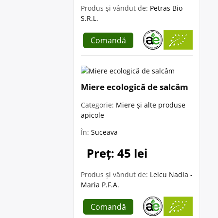
Produs și vândut de:
Petras Bio
S.R.L.
Comandă
Miere ecologică de salcâm
Categorie:
Miere și alte produse
apicole
În:
Suceava
Preț: 45 lei
Produs și vândut de:
Lelcu Nadia -
Maria P.F.A.
Comandă