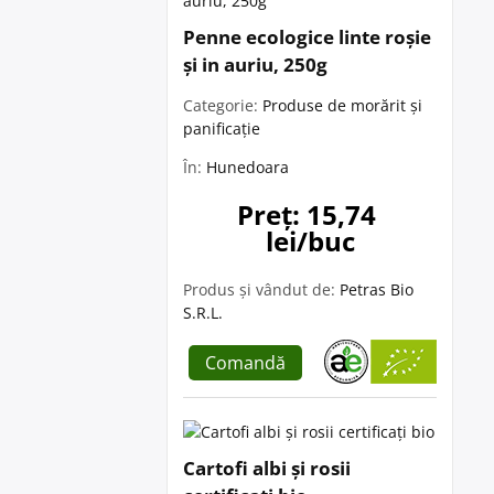
Penne ecologice linte roșie
și in auriu, 250g
Categorie:
Produse de morărit și
panificație
În:
Hunedoara
Preț: 15,74 
lei/buc
Produs și vândut de:
Petras Bio
S.R.L.
Comandă
Cartofi albi și rosii