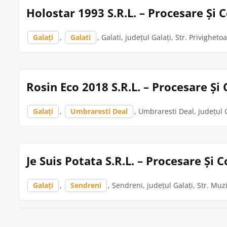
Holostar 1993 S.R.L. – Procesare Și 
Galați
,
Galati
, Galati, județul Galați, Str. Privighetoa
Rosin Eco 2018 S.R.L. – Procesare Ș
Galați
,
Umbraresti Deal
, Umbraresti Deal, județul 
Je Suis Potata S.R.L. – Procesare Și
Galați
,
Sendreni
, Sendreni, județul Galați, Str. Muzi