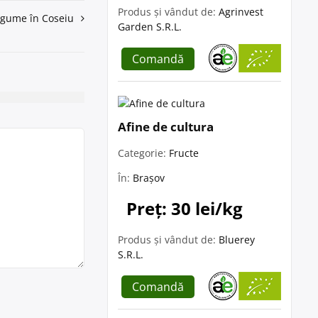
Produs și vândut de:
Agrinvest
legume în Coseiu
Garden S.R.L.
Comandă
Afine de cultura
Categorie:
Fructe
În:
Brașov
Preț: 30 lei/kg
Produs și vândut de:
Bluerey
S.R.L.
Comandă