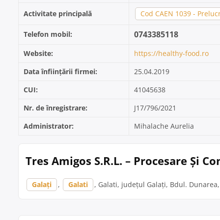
Activitate principală
Cod CAEN 1039 - Prelucr
0743385118
Telefon mobil:
Website:
https://healthy-food.ro
Data înființării firmei:
25.04.2019
CUI:
41045638
Nr. de înregistrare:
J17/796/2021
Administrator:
Mihalache Aurelia
Tres Amigos S.R.L. – Procesare Și Co
Galați
,
Galati
, Galati, județul Galați, Bdul. Dunarea, 