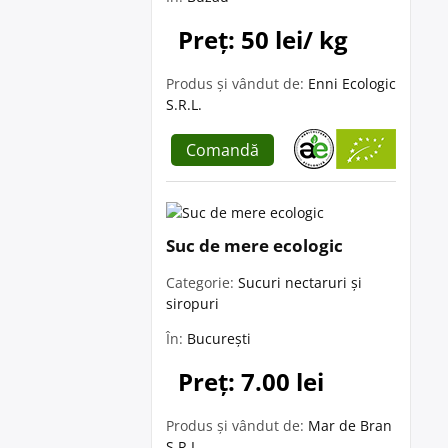
Preț: 50 lei/ kg
Produs și vândut de:
Enni Ecologic
S.R.L.
Comandă
Suc de mere ecologic
Categorie:
Sucuri nectaruri și
siropuri
În:
București
Preț: 7.00 lei
Produs și vândut de:
Mar de Bran
S.R.L.