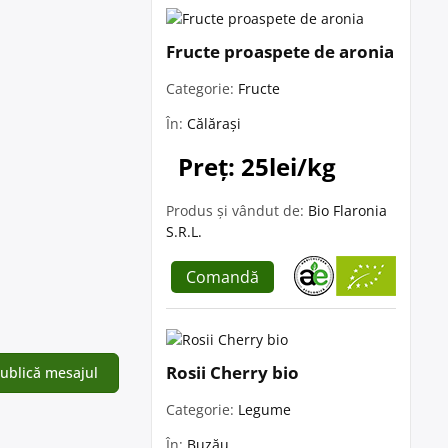
Fructe proaspete de aronia
Categorie:
Fructe
În:
Călărași
Preț: 25lei/kg
Produs și vândut de:
Bio Flaronia
S.R.L.
Comandă
Rosii Cherry bio
Categorie:
Legume
În:
Buzău