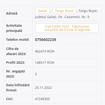
Galați
,
Targu Bujor
, Targu Bujor,
Adresă
județul Galați, Str. Cazanesti, Nr. 9
Activitate
Cod CAEN 1032 - Fabricarea
sucurilor de fructe si legume
principală
0756602238
Telefon mobil:
Cifra de
462473 RON
afaceri 2023:
Profit 2023:
148517 RON
Nr. angajați
2
2023:
Data înființării
25.11.2022
firmei:
CUI:
47248305