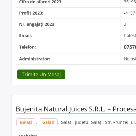
Cifra de afaceri 2023:
3519
Profit 2023:
-4157
Nr. angajați 2023:
2
Email:
holos
0757
Telefon:
Administrator:
Holos
Trimite Un Mesaj
Bujenita Natural Juices S.R.L. – Proces
Galați
,
Galati
, Galati, județul Galați, Str. Frunzei, Bl.