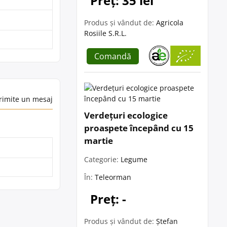
Preț: 35 lei
Produs și vândut de:
Agricola
Rosiile S.R.L.
Comandă
rimite un mesaj
Verdețuri ecologice
proaspete începând cu 15
martie
Categorie:
Legume
În:
Teleorman
Preț: -
Produs și vândut de:
Ștefan