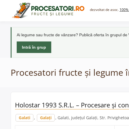
Skip
to
dezvoltat de asoc.
100% 
content
Ai legume sau fructe de vânzare? Publică oferta în grupul d
Intră în grup
Procesatori fructe și legume î
Holostar 1993 S.R.L. – Procesare și con
Galati
,
Galați
, Galati, județul Galați, Str. Privighetoa