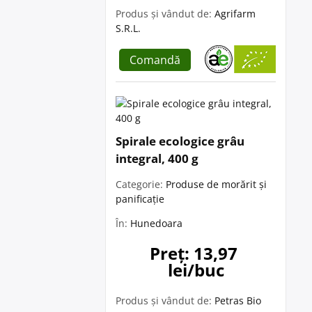
Produs și vândut de:
Agrifarm
S.R.L.
Comandă
Spirale ecologice grâu
integral, 400 g
Categorie:
Produse de morărit și
panificație
În:
Hunedoara
Preț: 13,97 
lei/buc
Produs și vândut de:
Petras Bio