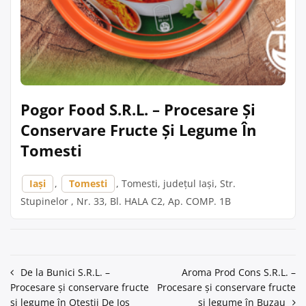
Pogor Food S.R.L. – Procesare Și
Conservare Fructe Și Legume În
Tomesti
Iași
,
Tomesti
, Tomesti, județul Iași, Str.
Stupinelor , Nr. 33, Bl. HALA C2, Ap. COMP. 1B
Navigare
De la Bunici S.R.L. –
Aroma Prod Cons S.R.L. –
Procesare și conservare fructe
Procesare și conservare fructe
în
și legume în Otestii De Jos
și legume în Buzau