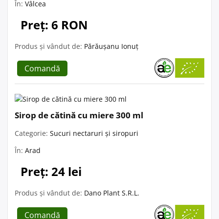
În:
Vâlcea
Preț: 6 RON
Produs și vândut de:
Părăușanu Ionuț
Comandă
Sirop de cătină cu miere 300 ml
Categorie:
Sucuri nectaruri și siropuri
În:
Arad
Preț: 24 lei
Produs și vândut de:
Dano Plant S.R.L.
Comandă