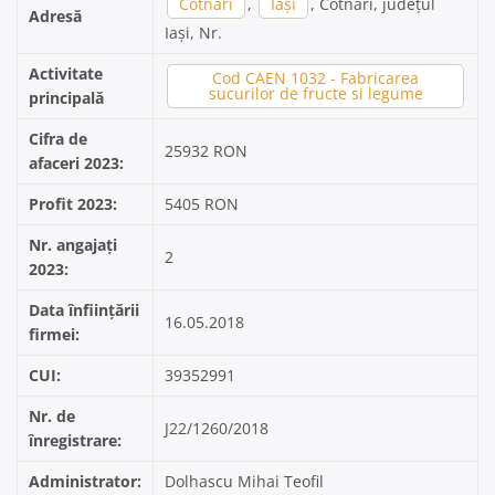
Cotnari
,
Iași
, Cotnari, județul
Adresă
Iași, Nr.
Activitate
Cod CAEN 1032 - Fabricarea
sucurilor de fructe si legume
principală
Cifra de
25932 RON
afaceri 2023:
Profit 2023:
5405 RON
Nr. angajați
2
2023:
Data înființării
16.05.2018
firmei:
CUI:
39352991
Nr. de
J22/1260/2018
înregistrare:
Administrator:
Dolhascu Mihai Teofil